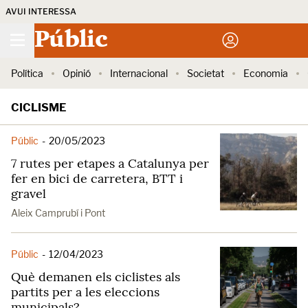
AVUI INTERESSA
Públic
Política
Opinió
Internacional
Societat
Economia
CICLISME
Públic
-
20/05/2023
7 rutes per etapes a Catalunya per
fer en bici de carretera, BTT i
gravel
Aleix Camprubí i Pont
Públic
-
12/04/2023
Què demanen els ciclistes als
partits per a les eleccions
municipals?