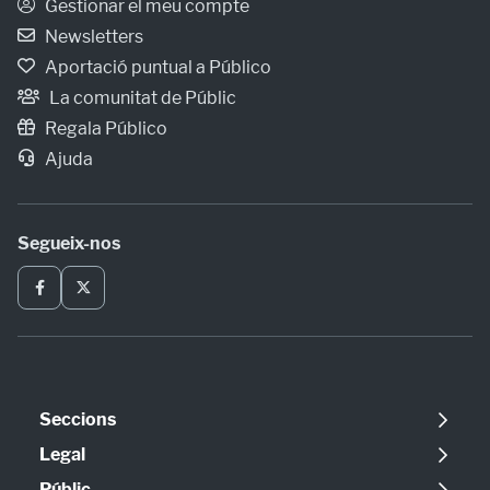
Gestionar el meu compte
Newsletters
Aportació puntual a Público
La comunitat de Públic
Regala Público
Ajuda
Segueix-nos
Seccions
Política
Legal
Opinió
Avís legal
Públic