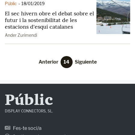
Públic
-
18/01/2019
El sec hivern obre el debat sobre el
futur i la sostenibilitat de les
estacions d'esquí catalanes
Ander Zurimendi
Anterior
14
Siguiente
Públic
DISPLAY CONNECTORS, SL.
Fes-te soci/a