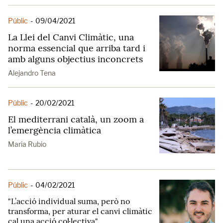
Públic
-
09/04/2021
La Llei del Canvi Climàtic, una
norma essencial que arriba tard i
amb alguns objectius inconcrets
Alejandro Tena
Públic
-
20/02/2021
El mediterrani català, un zoom a
l’emergència climàtica
Maria Rubio
Públic
-
04/02/2021
"L’acció individual suma, però no
transforma, per aturar el canvi climàtic
cal una acció col·lectiva"