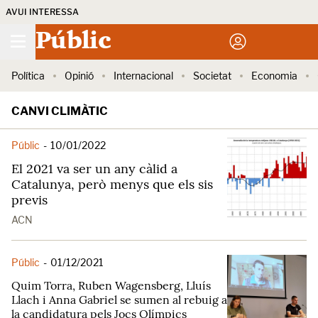
AVUI INTERESSA
Públic
Política
Opinió
Internacional
Societat
Economia
CANVI CLIMÀTIC
Públic
-
10/01/2022
El 2021 va ser un any càlid a
Catalunya, però menys que els sis
previs
ACN
Públic
-
01/12/2021
Quim Torra, Ruben Wagensberg, Lluís
Llach i Anna Gabriel se sumen al rebuig a
la candidatura pels Jocs Olímpics