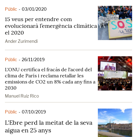
Públic
-
03/01/2020
15 veus per entendre com
evolucionarà l’emergència climàtica
el 2020
Ander Zurimendi
Públic
-
26/11/2019
L'ONU certifica el fracàs de l'acord del
clima de París i reclama retallar les
emissions de CO2 un 8% cada any fins a
2030
Manuel Ruiz Rico
Públic
-
07/10/2019
L'Ebre perd la meitat de la seva
aigua en 25 anys