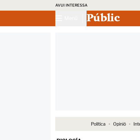
AVUI INTERESSA
Públic
Menú
Política
Opinió
Int