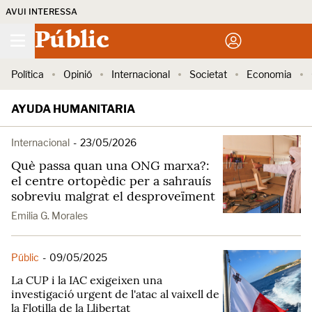
AVUI INTERESSA
Públic
Política
Opinió
Internacional
Societat
Economia
AYUDA HUMANITARIA
Internacional
-
23/05/2026
Què passa quan una ONG marxa?:
el centre ortopèdic per a sahrauís
sobreviu malgrat el desproveïment
Emilia G. Morales
Públic
-
09/05/2025
La CUP i la IAC exigeixen una
investigació urgent de l'atac al vaixell de
la Flotilla de la Llibertat