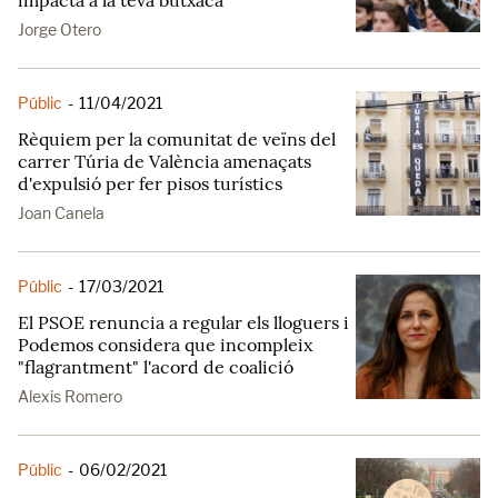
impacta a la teva butxaca
Jorge Otero
Públic
-
11/04/2021
Rèquiem per la comunitat de veïns del
carrer Túria de València amenaçats
d'expulsió per fer pisos turístics
Joan Canela
Públic
-
17/03/2021
El PSOE renuncia a regular els lloguers i
Podemos considera que incompleix
"flagrantment" l'acord de coalició
Alexis Romero
Públic
-
06/02/2021