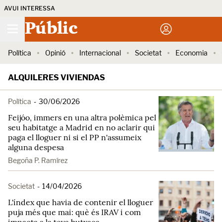
AVUI INTERESSA
Públic
Política
Opinió
Internacional
Societat
Economia
ALQUILERES VIVIENDAS
Política
-
30/06/2026
Feijóo, immers en una altra polèmica pel
seu habitatge a Madrid en no aclarir qui
paga el lloguer ni si el PP n'assumeix
alguna despesa
Begoña P. Ramírez
Societat
-
14/04/2026
L'índex que havia de contenir el lloguer
puja més que mai: què és IRAV i com