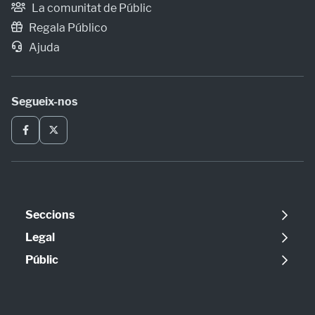
La comunitat de Públic
Regala Público
Ajuda
Segueix-nos
Seccions
Política
Legal
Opinió
Avís legal
Públic
Internacional
Política de cookies
Qui som
Societat
Política de privadesa
Contacte
Economia
Configuració de cookies