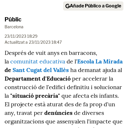
Añade Público a Google
Públic
Barcelona
23/11/2023 18:29
Actualitzat a
23/11/2023 18:47
Després de vuit anys en barracons,
la
comunitat educativa
de l'
Escola La Mirada
de
Sant Cugat del Vallès
ha demanat ajuda al
Departament d'Educació
per accelerar la
construcció de l'edifici definitiu i solucionar
la
"situació precària"
que afecta els infants.
El projecte està aturat des de fa prop d'un
any, travat per
denúncies
de diverses
organitzacions que assenyalen l'impacte que