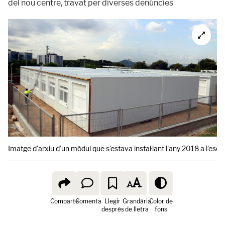
del nou centre, travat per diverses denúncies
Imatge d'arxiu d'un mòdul que s'estava instal·lant l'any 2018 a l'es
Comparte
Comenta
Llegir
Grandària
Color de
després
de lletra
fons