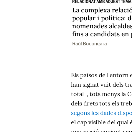
RELACIONAT AMB AQUEST TEMA
La complexa relació
popular i política: 
nomenades alcaldes
fins a candidats en
Raúl Bocanegra
Els països de l'entorn
han signat vuit dels t
total-, tots menys la 
dels drets tots els tre
segons les dades disp
el cap visible del qual
una sessió conjunta a