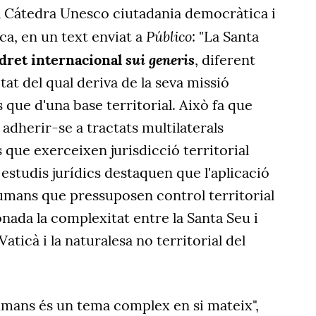
 la Cátedra Unesco ciutadania democràtica i
Público
ica, en un text enviat a
: "La Santa
sui generis
 dret internacional
, diferent
itat del qual deriva de la seva missió
 que d'una base territorial. Això fa que
 adherir-se a tractats multilaterals
s que exerceixen jurisdicció territorial
 estudis jurídics destaquen que l'aplicació
humans que pressuposen control territorial
nada la complexitat entre la Santa Seu i
 Vaticà i la naturalesa no territorial del
umans és un tema complex en si mateix",