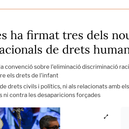
s ha firmat tres dels no
nacionals de drets huma
la convenció sobre l'eliminació discriminació raci
re els drets de l'infant
e drets civils i polítics, ni als relacionats amb e
 ni contra les desaparicions forçades