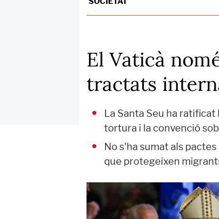
SOCIETAT
El Vaticà nomé
tractats inter
La Santa Seu ha ratificat 
tortura i la convenció sob
No s'ha sumat als pactes d
que protegeixen migrants