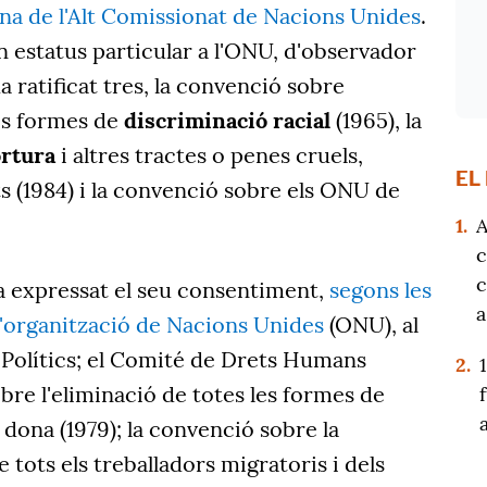
ina de l'Alt Comissionat de Nacions Unides
.
n estatus particular a l'ONU, d'observador
ratificat tres, la convenció sobre
les formes de
discriminació racial
(1965), la
ortura
i altres tractes o penes cruels,
EL
 (1984) i la convenció sobre els ONU de
1.
A
c
c
ha expressat el seu consentiment,
segons les
a
l'organització de Nacions Unides
(ONU), al
i Polítics; el Comité de Drets Humans
2.
obre l'eliminació de totes les formes de
 dona (1979); la convenció sobre la
 tots els treballadors migratoris i dels