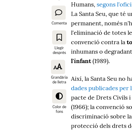
Humans,
segons l'ofic
La Santa Seu, que té u
permanent, només n'ha 
Comenta
l'eliminació de totes 
convenció contra la
t
Llegir
inhumans o degradants
després
l'infant
(1989).
Així, la Santa Seu no 
Grandària
de lletra
dades publicades per 
pacte de Drets Civils 
(1966); la convenció s
Color de
fons
discriminació sobre la
protecció dels drets de