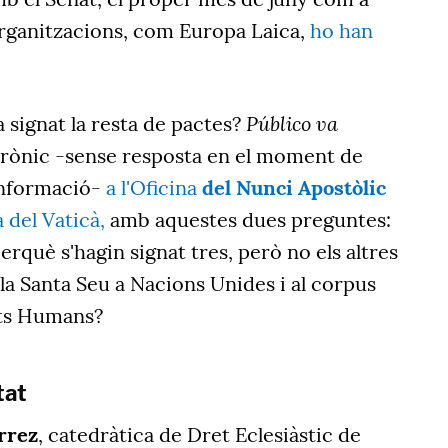
organitzacions, com Europa Laica,
ho han
Público va
a signat la resta de pactes?
trònic -sense resposta en el moment de
informació-
a l'Oficina
del Nunci Apostòlic
a del Vaticà,
amb aquestes dues preguntes:
erquè s'hagin signat tres, però no els altres
 la Santa Seu a Nacions Unides i al corpus
ets Humans?
tat
rrez
, catedràtica de Dret Eclesiàstic de