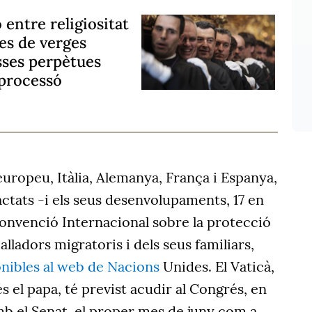
 entre religiositat
des de verges
ses perpètues
 processó
 europeu, Itàlia, Alemanya, França i Espanya,
ractats -i els seus desenvolupaments, 17 en
Convenció Internacional sobre la protecció
balladors migratoris i dels seus familiars,
onibles al web de Nacions
Unides. El Vaticà,
 és el papa, té previst acudir al Congrés, en
mb el Senat, el proper mes de juny com a