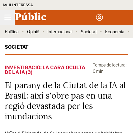
AVUI INTERESSA
Públic
Política
Opinió
Internacional
Societat
Economia
SOCIETAT
Temps de lectura:
INVESTIGACIÓ: LA CARA OCULTA
6 min
DE LA IA (3)
El parany de la Ciutat de la IA al
Brasil: així s'obre pas en una
regió devastada per les
inundacions