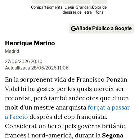
Comparte
Comenta
Llegir
Grandària
Color de
després
de lletra
fons
Añade Público a Google
Henrique Mariño
Madrid
27/06/2026 20:10
Actualitzat a
28/06/2026 11:06
En la sorprenent vida de Francisco Ponzán
Vidal hi ha gestes per les quals mereix ser
recordat, però també anècdotes que diuen
molt d'un mestre anarquista
forçat a passar
a l'acció
després del cop franquista.
Considerat un heroi pels governs britànic,
francès i nord-americà, durant la
Segona