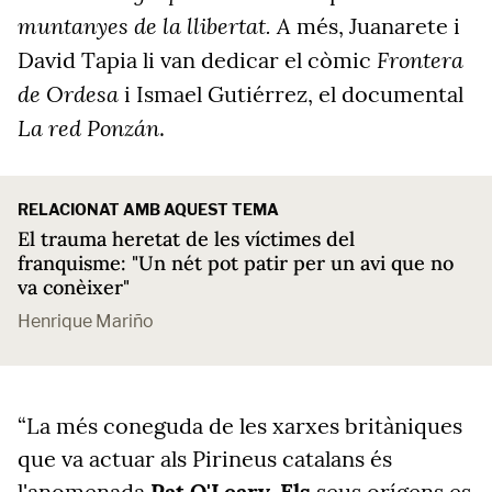
muntanyes de la llibertat. A
més, Juanarete i
Frontera
David Tapia li van dedicar el còmic
de Ordesa
i Ismael Gutiérrez, el documental
La red Ponzán
.
RELACIONAT AMB AQUEST TEMA
El trauma heretat de les víctimes del
franquisme: "Un nét pot patir per un avi que no
va conèixer"
Henrique Mariño
“La més coneguda de les xarxes britàniques
que va actuar als Pirineus catalans és
l'anomenada
Pat O'Leary. Els
seus orígens es