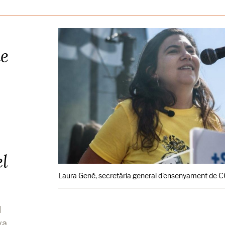
ue
el
Laura Gené, secretària general d'ensenyament de 
l
a,