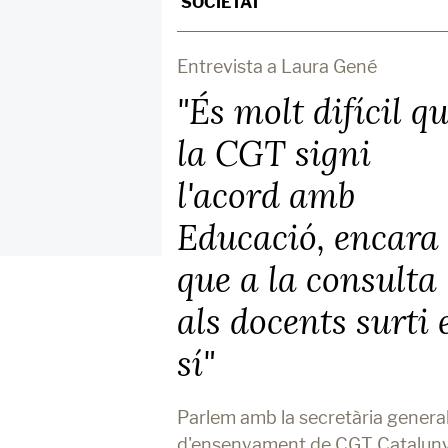
SOCIETAT
Entrevista a Laura Gené
"És molt difícil q
la CGT signi
l'acord amb
Educació, encara
que a la consulta
als docents surti 
sí"
Parlem amb la secretària genera
d'ensenyament de CGT Cataluny