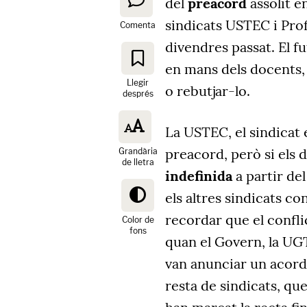
del
preacord
assolit e
sindicats USTEC i Pro
Comenta
divendres passat. El f
en mans dels docents,
Llegir
o rebutjar-lo.
després
La USTEC, el sindicat e
preacord, però si els 
Grandària
de lletra
indefinida
a partir del
els altres sindicats co
recordar que el confli
Color de
fons
quan el Govern, la UG
van anunciar un acord
resta de sindicats, qu