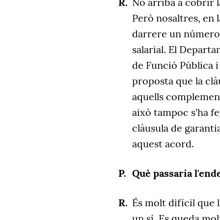
No arriba a cobrir 
Però nosaltres, en 
darrere un número,
salarial. El Depart
de Funció Pública i
proposta que la clà
aquells complement
això tampoc s'ha fe
clàusula de garanti
aquest acord.
Què passaria l'ende
És molt difícil que
un sí. Es queda mol