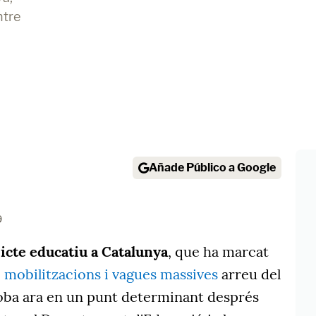
ntre
Añade Público a Google
9
licte educatiu a Catalunya
, que ha marcat
b
mobilitzacions i vagues massives
arreu del
troba ara en un punt determinant després