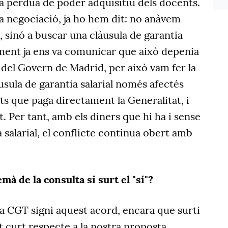
la pèrdua de poder adquisitiu dels docents.
la negociació, ja ho hem dit: no anàvem
 sinó a buscar una clàusula de garantia
ament ja ens va comunicar que això depenia
 del Govern de Madrid, per això vam fer la
usula de garantia salarial només afectés
s que paga directament la Generalitat, i
t. Per tant, amb els diners que hi ha i sense
a salarial, el conflicte continua obert amb
mà de la consulta si surt el "sí"?
 la CGT signi aquest acord, encara que surti
t curt respecte a la nostra proposta