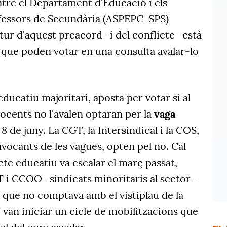
ntre el Departament d'Educació i els
fessors de Secundària (ASPEPC-SPS)
utur d'aquest preacord -i del conflicte- està
 que poden votar en una consulta avalar-lo
ducatiu majoritari, aposta per votar sí al
docents no l'avalen optaran per la
vaga
 8 de juny. La CGT, la Intersindical i la COS,
nvocants de les vagues, opten pel no. Cal
cte educatiu va escalar el març passat,
T i CCOO -sindicats minoritaris al sector-
 que no comptava amb el vistiplau de la
e van iniciar un cicle de mobilitzacions que