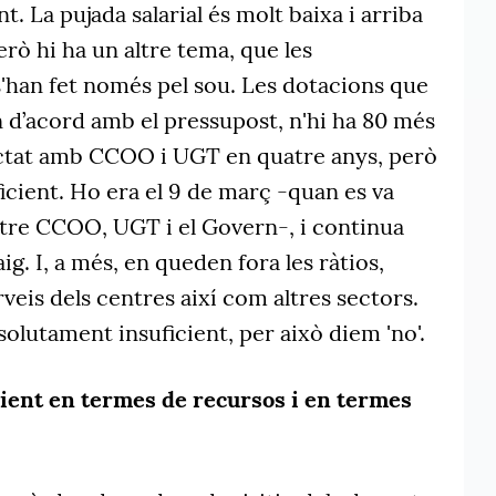
t. La pujada salarial és molt baixa i arriba
erò hi ha un altre tema, que les
s'han fet només pel sou. Les dotacions que
 d’acord amb el pressupost, n'hi ha 80 més
actat amb CCOO i UGT en quatre anys, però
icient. Ho era el 9 de març -quan es va
ntre CCOO, UGT i el Govern-, i continua
g. I, a més, en queden fora les ràtios,
rveis dels centres així com altres sectors.
olutament insuficient, per això diem 'no'.
icient en termes de recursos i en termes