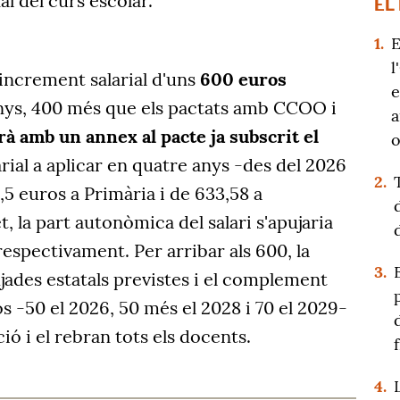
al del curs escolar.
EL
1.
E
l
increment salarial d'uns
600 euros
e
nys, 400 més que els pactats amb CCOO i
a
rà amb un annex al pacte ja subscrit el
o
arial a aplicar en quatre anys -des del 2026
2.
,5 euros a Primària i de 633,58 a
, la part autonòmica del salari s'apujaria
respectivament. Per arribar als 600, la
3.
ujades estatals previstes i el complement
 -50 el 2026, 50 més el 2028 i 70 el 2029-
ió i el rebran tots els docents.
4.