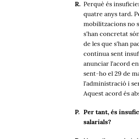
Perquè és insuficien
quatre anys tard. P
mobilitzacions no 
s'han concretat són
de les que s'han p
continua sent insuf
anunciar l'acord e
sent-ho el 29 de mai
l'administració i se
Aquest acord és abs
Per tant, és insuf
salarials?