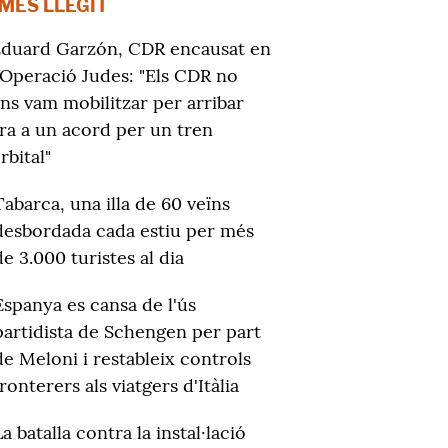
 MÉS LLEGIT
duard Garzón, CDR encausat en
'Operació Judes: "Els CDR no
ns vam mobilitzar per arribar
ra a un acord per un tren
rbital"
Tabarca, una illa de 60 veïns
desbordada cada estiu per més
de 3.000 turistes al dia
Espanya es cansa de l'ús
partidista de Schengen per part
de Meloni i restableix controls
fronterers als viatgers d'Itàlia
La batalla contra la instal·lació