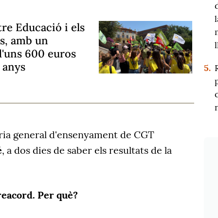
tre Educació i els
is, amb un
d'uns 600 euros
 anys
5.
ària general d'ensenyament de CGT
é
, a dos dies de saber els resultats de la
reacord. Per què?