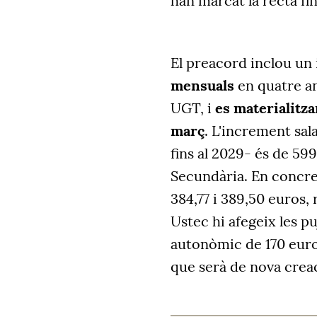
han marcat la recta fin
El preacord inclou un 
mensuals
en quatre a
UGT, i
es materialitza
març
. L'increment sal
fins al 2029- és de 599
Secundària. En concret
384,77 i 389,50 euros, 
Ustec hi afegeix les p
autonòmic de 170 euros
que serà de nova creac