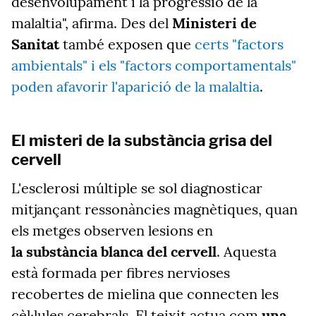
desenvolupament i la progressió de la
malaltia", afirma. Des del
Ministeri de
Sanitat
també exposen que
certs "factors
ambientals" i els "factors comportamentals"
poden afavorir l'aparició de la malaltia
.
El misteri de la substància grisa del
cervell
L'esclerosi múltiple se sol diagnosticar
mitjançant ressonàncies magnètiques, quan
els metges observen lesions en
la substància blanca del cervell
. Aquesta
està formada per fibres nervioses
recobertes de mielina que connecten les
cèl·lules cerebrals. El teixit actua com
una