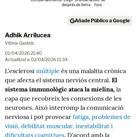
després
de lletra
fons
Añade Público a Google
Adhik Arrilucea
Vitòria-Gasteiz
01/04/2026 21:40
Actualitzat a
02/04/2026 11:34
L'esclerosi
múltiple
és una malaltia crònica
que afecta el sistema nerviós central.
El
sistema immunològic ataca la mielina,
la
capa que recobreix les connexions de les
neurones. Això interromp la comunicació
nerviosa i pot provocar
fatiga, problemes de
visió, debilitat muscular, inestabilitat i
dificultats cognitives
. D'acord amb la