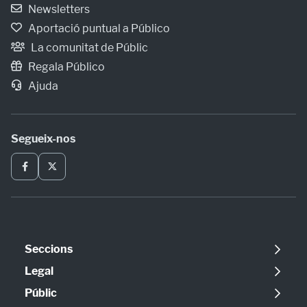
Newsletters
Aportació puntual a Público
La comunitat de Públic
Regala Público
Ajuda
Segueix-nos
Seccions
Política
Legal
Opinió
Avís legal
Públic
Internacional