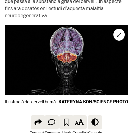
què passa a la substància grisa del cervell, un aspecte
fins ara desatès en l’estudi d’aquesta malaltia
neurodegenerativa
Il·lustració del cervell humà.
KATERYNA KON/SCIENCE PHOTO LIBRA
Comparte
Comenta
Llegir
Grandària
Color de