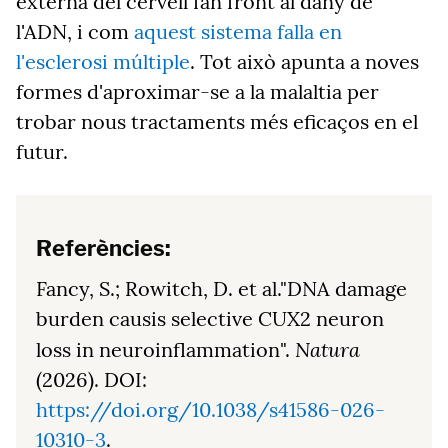
externa del cervell fan front al dany de
l'ADN, i com
aquest sistema falla en
l'esclerosi múltiple
. Tot això apunta a noves
formes d'aproximar-se a la malaltia per
trobar nous tractaments més eficaços en el
futur.
Referències:
Fancy, S.; Rowitch, D. et al."DNA damage
burden causis selective CUX2 neuron
Natura
loss in neuroinflammation".
(2026). DOI:
https://doi.org/10.1038/s41586-026-
10310-3
.