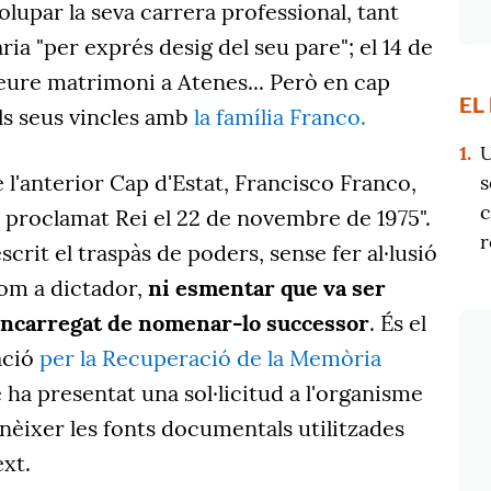
lupar la seva carrera professional, tant
ria "per exprés desig del seu pare"; el 14 de
eure matrimoni a Atenes... Però en cap
EL
s seus vincles amb
la família Franco.
1.
U
 l'anterior Cap d'Estat, Francisco Franco,
s
c
 proclamat Rei el 22 de novembre de 1975".
r
crit el traspàs de poders, sense fer al·lusió
com a dictador,
ni esmentar que va ser
'encarregat de nomenar-lo successor
. És el
ació
per la Recuperació de la Memòria
ha presentat una sol·licitud a l'organisme
nèixer les fonts documentals utilitzades
ext.