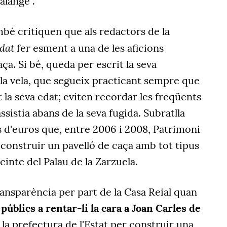
alange".
mbé critiquen que als redactors de la
idat
fer esment a una de les aficions
aça. Si bé, queda per escrit la seva
a la vela, que segueix practicant sempre que
t la seva edat; eviten recordar les freqüents
ssistia abans de la seva fugida. Subratlla
s d'euros que, entre 2006 i 2008, Patrimoni
 construir un pavelló de caça amb tot tipus
ecinte del Palau de la Zarzuela.
ransparència per part de la Casa Reial quan
úblics a rentar-li la cara a Joan Carles de
t la prefectura de l'Estat per construir una