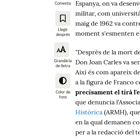
Espanya, on va desenvo
Comenta
militar, com università
maig de 1962 va contr
Llegir
moment s'esmenten el
després
"Després de la mort de
Don Joan Carles va ser
Grandària
de lletra
Així és com apareix des
a la figura de Franco 
precisament el tirà l
Color de
fons
que denuncia l'Associ
Històrica
(ARMH), que 
en la qual demanen co
per a la redacció del t