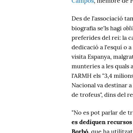
Campos
, membre de F
Des de l'associació ta
obl
biografia se'ls hagi
preferides del rei: la c
dedicació a l'esquí o 
visita Espanya, malgra
munteries a les quals a
l'ARMH els "3,4 milion
Nacional va destinar a
de trofeus", dins del r
"No es pot parlar de t
es dediquen recursos p
Borbó,
que ha utilitza