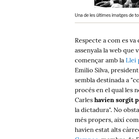
Una de les últimes imatges de tot
Respecte a com es va 
assenyala la web que v
començar amb la
Llei
Emilio Silva, president
sembla destinada a "co
procés en el qual les
Carles
havien sorgit 
la dictadura". No obsta
més propers, així com
havien estat alts càr