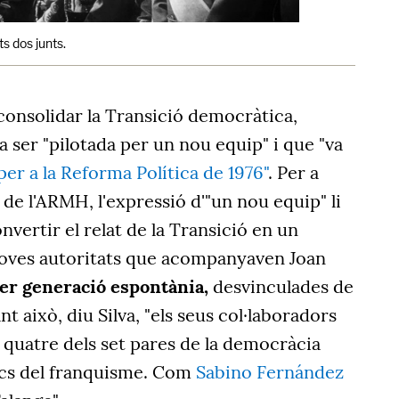
s dos junts.
consolidar la Transició democràtica,
a ser "pilotada per un nou equip" i que "va
 per a la Reforma Política de 1976"
. Per a
 de l'ARMH, l'expressió d'"un nou equip" li
nvertir el relat de la Transició en un
 noves autoritats que acompanyaven Joan
per generació espontània,
desvinculades de
nt això, diu Silva, "els seus col·laboradors
 quatre dels set pares de la democràcia
recs del franquisme. Com
Sabino Fernández