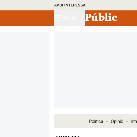
AVUI INTERESSA
Públic
Menú
Política
Opinió
Int