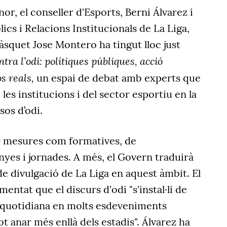
or, el conseller d'Esports, Berni Álvarez i
lics i Relacions Institucionals de La Liga,
bàsquet Jose Montero ha tingut lloc just
tra l’odi: polítiques públiques, acció
s reals,
un espai de debat amb experts que
les institucions i del sector esportiu en la
rsos d’odi.
0 mesures com formatives, de
nyes i jornades. A més, el Govern traduirà
 de divulgació de La Liga en aquest àmbit. El
mentat que el discurs d'odi "s'instal·li de
quotidiana en molts esdeveniments
pot anar més enllà dels estadis". Álvarez ha