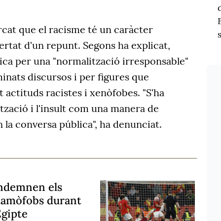
cat que el racisme té un caràcter
lertat d'un repunt. Segons ha explicat,
ica per una "normalització irresponsable"
inats discursos i per figures que
ctituds racistes i xenòfobes. "S'ha
tzació i l'insult com una manera de
 la conversa pública", ha denunciat.
ondemnen els
islamòfobs durant
Egipte