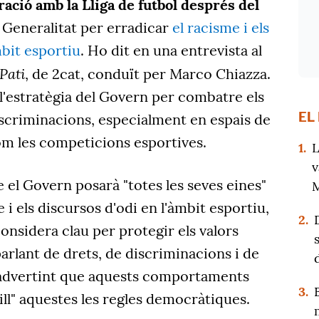
ració amb la Lliga de futbol després del
 Generalitat per erradicar
el racisme i els
mbit esportiu
. Ho dit en una entrevista al
 Pati
, de 2cat, conduït per Marco Chiazza.
l'estratègia del Govern per combatre els
EL
discriminacions, especialment en espais de
om les competicions esportives.
1.
L
v
el Govern posarà "totes les seves eines"
M
 i els discursos d'odi en l'àmbit esportiu,
2.
considera clau per protegir els valors
rlant de drets, de discriminacions i de
, advertint que aquests comportaments
3.
ill" aquestes les regles democràtiques.