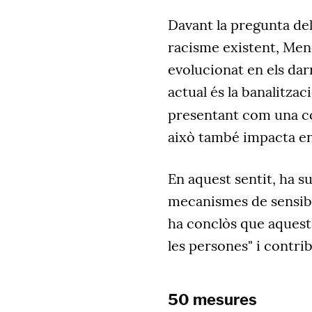
Davant la pregunta de
racisme existent, Meno
evolucionat en els dar
actual és la banalitzac
presentant com una 
això també impacta en l
En aquest sentit, ha su
mecanismes de sensibil
ha conclòs que aqueste
les persones" i contri
50 mesures