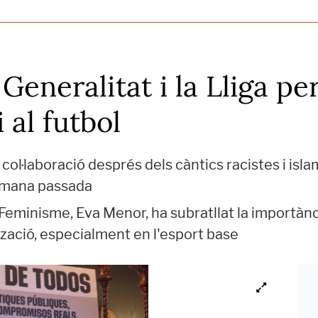
Generalitat i la Lliga p
 al futbol
col·laboració després dels càntics racistes i isl
tmana passada
i Feminisme, Eva Menor, ha subratllat la importànc
zació, especialment en l'esport base