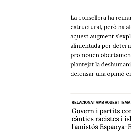
La consellera ha remar
estructural, però ha a
aquest augment s'expl
alimentada per determ
promouen obertament a
plantejat la deshumani
defensar una opinió en
RELACIONAT AMB AQUEST TEMA
Govern i partits c
càntics racistes i 
l'amistós Espanya-