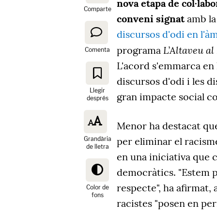
nova etapa de col·labo
Comparte
conveni signat
amb la
discursos d'odi en l'à
L’Altaveu al
programa
Comenta
L'acord s'emmarca en 
discursos d'odi i les 
Llegir
gran impacte social c
després
Menor ha destacat que 
Grandària
per eliminar el racisme
de lletra
en una iniciativa que 
democràtics. "Estem pa
respecte", ha afirmat
Color de
fons
racistes "posen en per