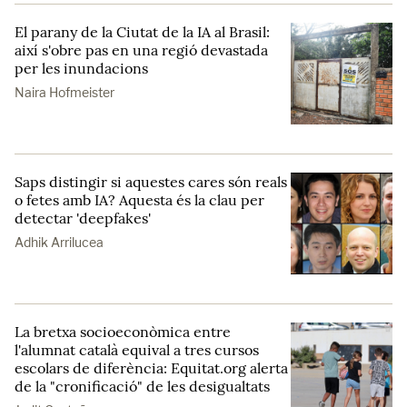
El parany de la Ciutat de la IA al Brasil:
així s'obre pas en una regió devastada
per les inundacions
Naira Hofmeister
Saps distingir si aquestes cares són reals
o fetes amb IA? Aquesta és la clau per
detectar 'deepfakes'
Adhik Arrilucea
La bretxa socioeconòmica entre
l'alumnat català equival a tres cursos
escolars de diferència: Equitat.org alerta
de la "cronificació" de les desigualtats