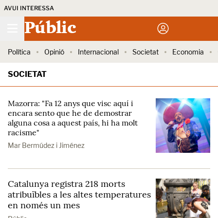
AVUI INTERESSA
Públic
Política
Opinió
Internacional
Societat
Economia
SOCIETAT
Mazorra: "Fa 12 anys que visc aquí i
encara sento que he de demostrar
alguna cosa a aquest país, hi ha molt
racisme"
Mar Bermúdez i Jiménez
Catalunya registra 218 morts
atribuïbles a les altes temperatures
en només un mes