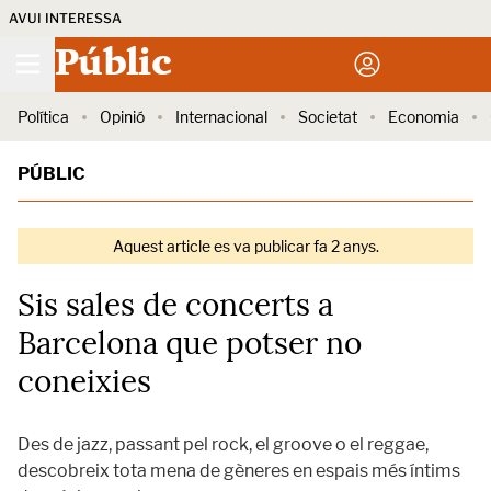
AVUI INTERESSA
Públic
Política
Opinió
Internacional
Societat
Economia
PÚBLIC
Aquest article es va publicar fa 2 anys.
Sis sales de concerts a
Barcelona que potser no
coneixies
Des de jazz, passant pel rock, el groove o el reggae,
descobreix tota mena de gèneres en espais més íntims