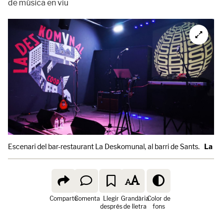
de música en viu
Escenari del bar-restaurant La Deskomunal, al barri de Sants.
La D
Comparte
Comenta
Llegir
Grandària
Color de
després
de lletra
fons