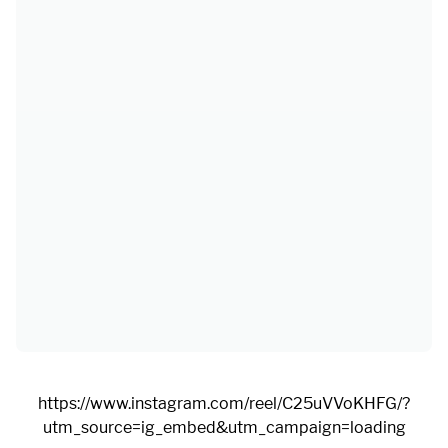
https://www.instagram.com/reel/C25uVVoKHFG/?
utm_source=ig_embed&utm_campaign=loading