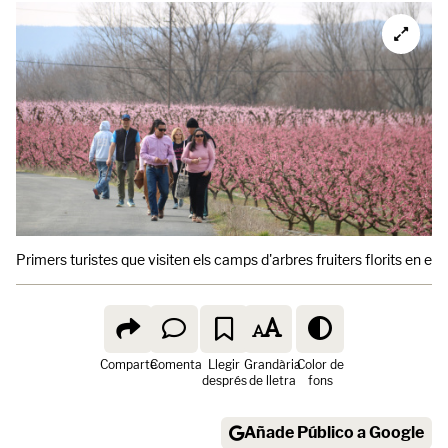
Primers turistes que visiten els camps d'arbres fruiters florits en e
Comparte
Comenta
Llegir
Grandària
Color de
després
de lletra
fons
Añade Público a Google