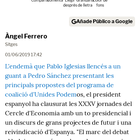
Comparte
Comenta
Llegir
Grandària
Color de
després
de lletra
fons
Añade Público a Google
Àngel Ferrero
Sitges
01/06/2019 17:42
L'endemà que Pablo Iglesias llencés a un
guant a Pedro Sánchez presentant les
principals propostes del programa de
coalició d'Unides Podem
os, el president
espanyol ha clausurat les XXXV jornades del
Cercle d'Economia amb un to presidencial i
un discurs de grans projectes de futur i una
reivindicació d'Espanya. "El marc del debat