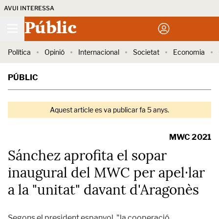
AVUI INTERESSA
Públic
Política
Opinió
Internacional
Societat
Economia
PÚBLIC
Aquest article es va publicar fa 5 anys.
MWC 2021
Sánchez aprofita el sopar
inaugural del MWC per apel·lar
a la "unitat" davant d'Aragonès
Segons el president espanyol, "la cooperació