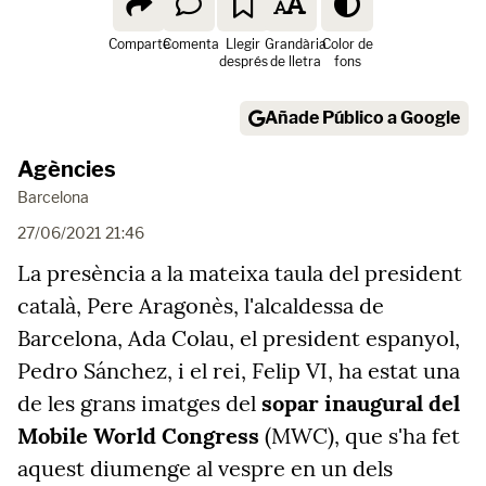
Comparte
Comenta
Llegir
Grandària
Color de
després
de lletra
fons
Añade Público a Google
Agències
Barcelona
27/06/2021 21:46
La presència a la mateixa taula del president
català, Pere Aragonès, l'alcaldessa de
Barcelona, Ada Colau, el president espanyol,
Pedro Sánchez, i el rei, Felip VI, ha estat una
de les grans imatges del
sopar inaugural del
Mobile World Congress
(MWC), que s'ha fet
aquest diumenge al vespre en un dels