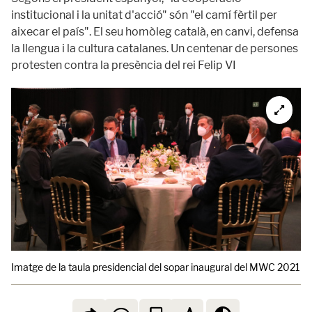
institucional i la unitat d'acció" són "el camí fèrtil per
aixecar el país". El seu homòleg català, en canvi, defensa
la llengua i la cultura catalanes. Un centenar de persones
protesten contra la presència del rei Felip VI
Imatge de la taula presidencial del sopar inaugural del MWC 2021 amb