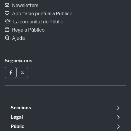
Newsletters
Aportació puntual a Público
La comunitat de Públic
Regala Público
Ajuda
Segueix-nos
Seccions
Política
Legal
Opinió
Avís legal
Públic