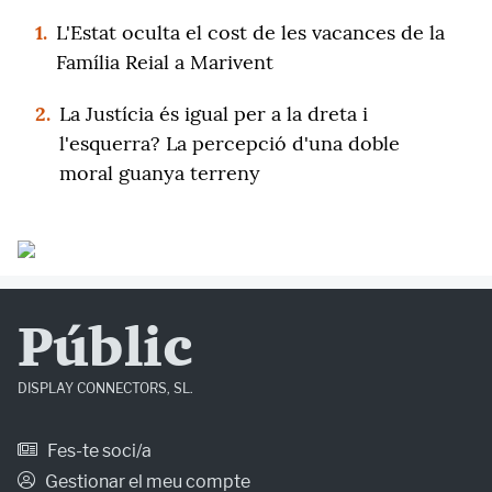
1.
L'Estat oculta el cost de les vacances de la
Família Reial a Marivent
2.
La Justícia és igual per a la dreta i
l'esquerra? La percepció d'una doble
moral guanya terreny
Públic
DISPLAY CONNECTORS, SL.
Fes-te soci/a
Gestionar el meu compte