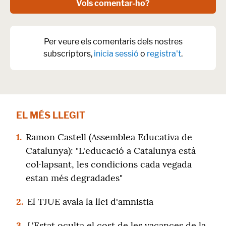
Vols comentar-ho?
Per veure els comentaris dels nostres
subscriptors,
inicia sessió
o
registra't
.
EL MÉS LLEGIT
1.
Ramon Castell (Assemblea Educativa de
Catalunya): "L'educació a Catalunya està
col·lapsant, les condicions cada vegada
estan més degradades"
2.
El TJUE avala la llei d'amnistia
3.
L'Estat oculta el cost de les vacances de la