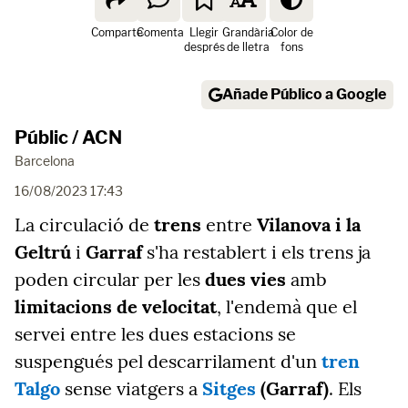
Comparte
Comenta
Llegir
Grandària
Color de
després
de lletra
fons
Añade Público a Google
Públic / ACN
Barcelona
16/08/2023 17:43
La circulació de
trens
entre
Vilanova i la
Geltrú
i
Garraf
s'ha restablert i els trens ja
poden circular per les
dues vies
amb
limitacions de velocitat
, l'endemà que el
servei entre les dues estacions se
suspengués pel descarrilament d'un
tren
Talgo
sense viatgers a
Sitges
(Garraf)
. Els