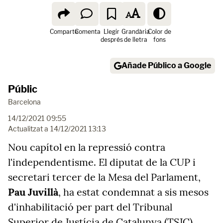
Comparte
Comenta
Llegir
Grandària
Color de
després
de lletra
fons
Añade Público a Google
Públic
Barcelona
14/12/2021 09:55
Actualitzat a
14/12/2021 13:13
Nou capítol en la repressió contra
l'independentisme. El diputat de la CUP i
secretari tercer de la Mesa del Parlament,
Pau Juvillà
, ha estat condemnat a sis mesos
d'inhabilitació per part del Tribunal
Superior de Justícia de Catalunya (TSJC).