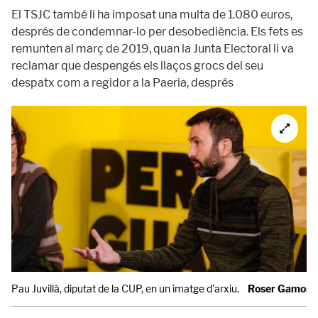
El TSJC també li ha imposat una multa de 1.080 euros,
després de condemnar-lo per desobediència. Els fets es
remunten al març de 2019, quan la Junta Electoral li va
reclamar que despengés els llaços grocs del seu
despatx com a regidor a la Paeria, després
Pau Juvillà, diputat de la CUP, en un imatge d'arxiu.
Roser Gamonal