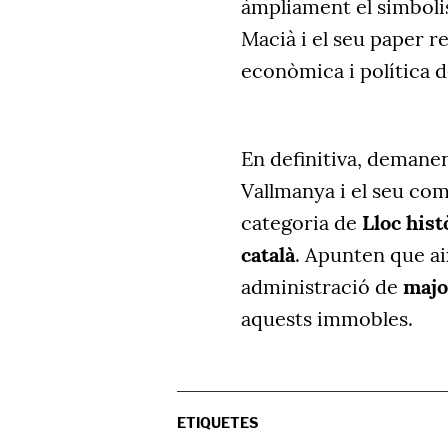
àmpliament el simbolis
Macià i el seu paper rel
econòmica i política d
En definitiva, demane
Vallmanya i el seu com
categoria de
Lloc hist
català
. Apunten que ai
administració de
major
aquests immobles.
ETIQUETES