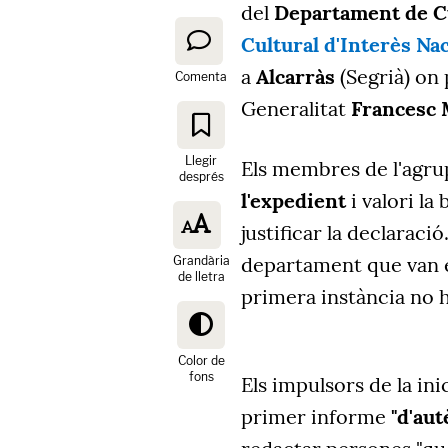
del
Departament de C
Cultural d'Interès Na
a
Alcarràs
(Segrià) on
Comenta
Generalitat
Francesc 
Llegir
Els membres de l'agr
després
l'expedient
i valori l
justificar la declaraci
departament que van e
Grandària
de lletra
primera instància no 
Color de
fons
Els impulsors de la ini
primer informe
"d'aut