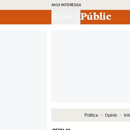
AVUI INTERESSA
Públic
Menú
Política
Opinió
Int