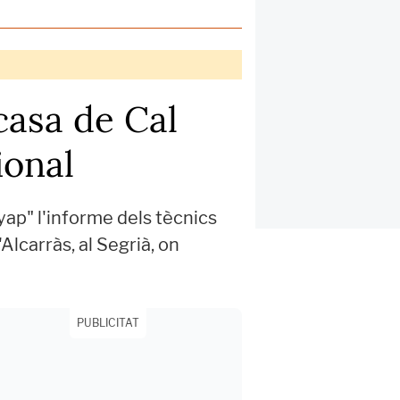
casa de Cal
ional
yap" l'informe dels tècnics
lcarràs, al Segrià, on
PUBLICITAT