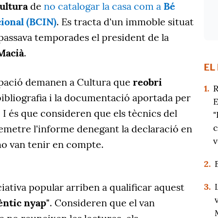
ultura
de
no catalogar la casa com a
Bé
cional (BCIN)
. Es tracta d'un immoble situat
 passava temporades el president de la
Macià
.
EL
upació demanen a Cultura que
reobri
1.
R
a bibliografia i la documentació aportada per
E
ó. I és que consideren que els tècnics del
"
c
metre l'informe denegant la declaració en
v
ho van tenir en compte.
2.
3.
ciativa popular arriben a qualificar aquest
èntic nyap"
. Consideren que el van