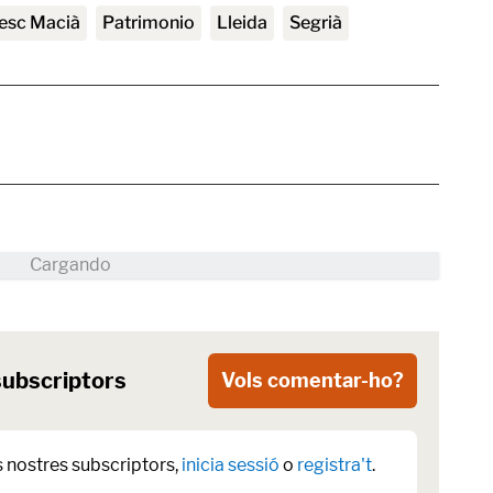
cesc Macià
patrimonio
Lleida
Segrià
subscriptors
Vols comentar-ho?
s nostres subscriptors,
inicia sessió
o
registra't
.