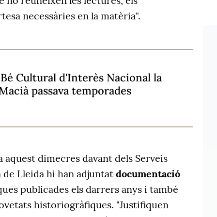
 no reuneixen les lectures, els
tesa necessàries en la matèria".
Bé Cultural d'Interès Nacional la
 Macià passava temporades
a aquest dimecres davant dels Serveis
a de Lleida hi han adjuntat
documentació
ques publicades els darrers anys i també
ovetats historiogràfiques. "Justifiquen