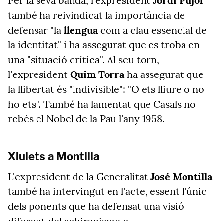
Per la seva banda, l'expresident
Jordi Pujol
també ha reivindicat la importància de
defensar "la
llengua
com a clau essencial de
la identitat" i ha assegurat que es troba en
una "situació crítica". Al seu torn,
l'expresident
Quim Torra
ha assegurat que
la llibertat és "indivisible": "O ets lliure o no
ho ets". També ha lamentat que Casals no
rebés el Nobel de la Pau l'any 1958.
Xiulets a Montilla
L'expresident de la Generalitat
José Montilla
també ha intervingut en l'acte, essent l'únic
dels ponents que ha defensat una visió
diferent del sobiranisme o