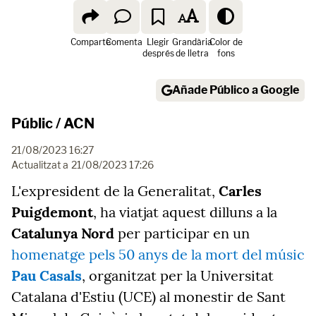
Comparte
Comenta
Llegir
Grandària
Color de
després
de lletra
fons
Añade Público a Google
Públic / ACN
21/08/2023 16:27
Actualitzat a
21/08/2023 17:26
L'expresident de la Generalitat,
Carles
Puigdemont
, ha viatjat aquest dilluns a la
Catalunya Nord
per participar en un
homenatge pels 50 anys de la mort del músic
Pau Casals
, organitzat per la Universitat
Catalana d'Estiu (UCE) al monestir de Sant