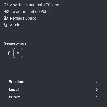
Aportació puntual a Público
La comunitat de Públic
Regala Público
Ajuda
Segueix-nos
Seccions
Política
Legal
Opinió
Avís legal
Públic
Internacional
Política de cookies
Qui som