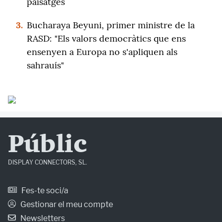
paisatges
3.
Bucharaya Beyuni, primer ministre de la
RASD: "Els valors democràtics que ens
ensenyen a Europa no s'apliquen als
sahrauís"
Públic
DISPLAY CONNECTORS, SL.
Fes-te soci/a
Gestionar el meu compte
Newsletters