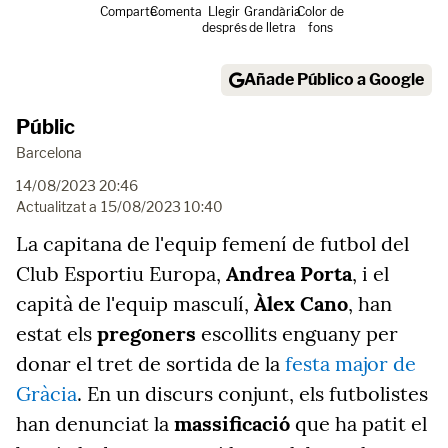
Comparte
Comenta
Llegir
Grandària
Color de
després
de lletra
fons
Añade Público a Google
Públic
Barcelona
14/08/2023 20:46
Actualitzat a
15/08/2023 10:40
La capitana de l'equip femení de futbol del
Club Esportiu Europa,
Andrea Porta
, i el
capità de l'equip masculí,
Àlex Cano
, han
estat els
pregoners
escollits enguany per
donar el tret de sortida de la
festa major de
Gràcia
. En un discurs conjunt, els futbolistes
han denunciat la
massificació
que ha patit el