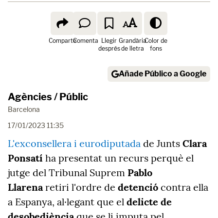
Comparte
Comenta
Llegir
Grandària
Color de
després
de lletra
fons
Añade Público a Google
Agències / Públic
Barcelona
17/01/2023 11:35
L'exconsellera i eurodiputada
de Junts
Clara
Ponsatí
ha presentat un recurs perquè el
jutge del Tribunal Suprem
Pablo
Llarena
retiri l'ordre de
detenció
contra ella
a Espanya, al·legant que el
delicte de
desobediència
que se li imputa pel