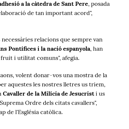
adhesió a la càtedra de Sant Pere
, posada
elaboració de tan important acord",
s necessàries relacions que sempre van
ns Pontífices i la nació espanyola
, han
ruit i utilitat comuns", afegia.
 raons, volent donar-vos una mostra de la
er aquestes les nostres lletres us triem,
m
Cavaller de la Milícia de Jesucrist
i us
uprema Ordre dels citats cavallers",
p de l'Església catòlica.