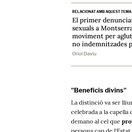
RELACIONAT AMB AQUEST TEMA
El primer denuncia
sexuals a Montserr
moviment per aglut
no indemnitzades pe
Oriol Daviu
"Beneficis divins"
La distinció va ser ll
celebrada a la capella
demano al cel que
pro
persona cap de l'Estat,