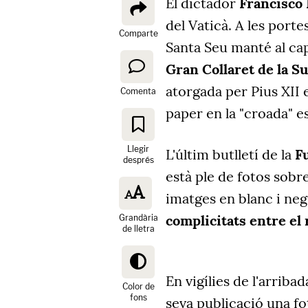
El dictador
Francisco
del Vaticà. A les porte
Comparte
Santa Seu manté al ca
Gran Collaret de la 
atorgada per Pius XII 
Comenta
paper en la "croada" e
Llegir
L'últim butlletí de la
F
després
està ple de fotos sobre
imatges en blanc i negr
complicitats entre el 
Grandària
de lletra
En vigílies de l'arriba
Color de
fons
seva publicació una fo