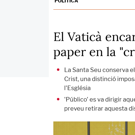
POLÍTICA
El Vaticà enca
paper en la "c
La Santa Seu conserva el
Crist, una distinció impo
l'Església
'Público' es va dirigir aq
preveu retirar aquesta di