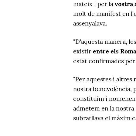
mateix i per la
vostra 
molt de manifest en l'
assenyalava.
"D'aquesta manera, le
existir
entre els Roma
estat confirmades per f
"Per aquestes i altres
nostra benevolència, p
constituïm i nomene
admetem en la nostra S
subratllava el màxim ca