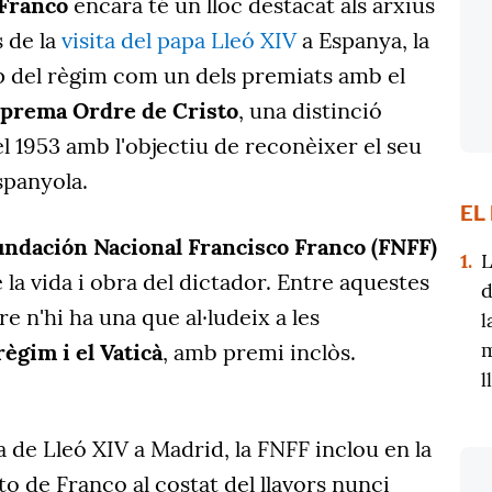
 Franco
encara té un lloc destacat als arxius
s de la
visita del papa Lleó XIV
a Espanya, la
p del règim com un dels premiats amb el
Suprema Ordre de Cristo
, una distinció
el 1953 amb l'objectiu de reconèixer el seu
spanyola.
EL
undación Nacional Francisco Franco (FNFF)
1.
L
 la vida i obra del dictador. Entre aquestes
d
e n'hi ha una que al·ludeix a les
l
m
règim i el Vaticà
, amb premi inclòs.
l
da de Lleó XIV a Madrid, la FNFF inclou en la
to de Franco al costat del llavors nunci