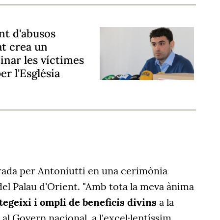
nt d'abusos
at crea un
inar les víctimes
r l'Església
iurada per Antoniutti en una cerimònia
 del Palau d'Orient. "Amb tota la meva ànima
tegeixi i ompli de beneficis divins
a la
 al Govern nacional, a l'excel·lentíssim