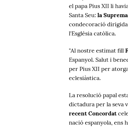
el papa Pius XII li hav
Santa Seu:
la Suprema
condecoració dirigida 
l'Església catòlica.
"Al nostre estimat fill
Espanyol. Salut i bened
per Pius XII per atorg
eclesiàstica.
La resolució papal est
dictadura per la seva 
recent Concordat
cele
nació espanyola, ens h