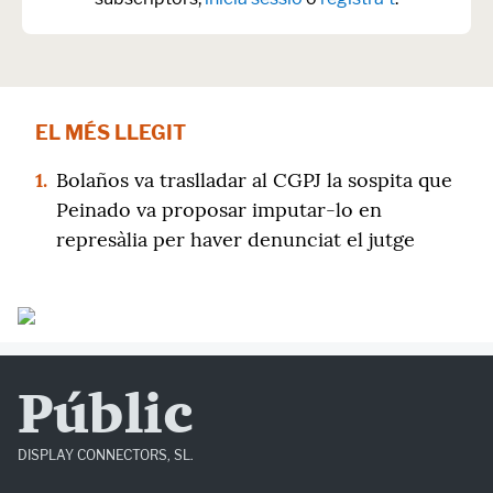
EL MÉS LLEGIT
1.
Bolaños va traslladar al CGPJ la sospita que
Peinado va proposar imputar-lo en
represàlia per haver denunciat el jutge
Públic
DISPLAY CONNECTORS, SL.