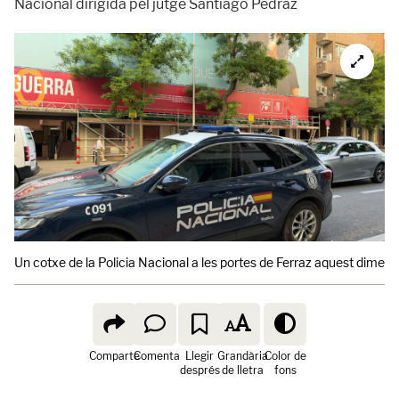
Nacional dirigida pel jutge Santiago Pedraz
Un cotxe de la Policia Nacional a les portes de Ferraz aquest dimecr
Comparte
Comenta
Llegir
Grandària
Color de
després
de lletra
fons