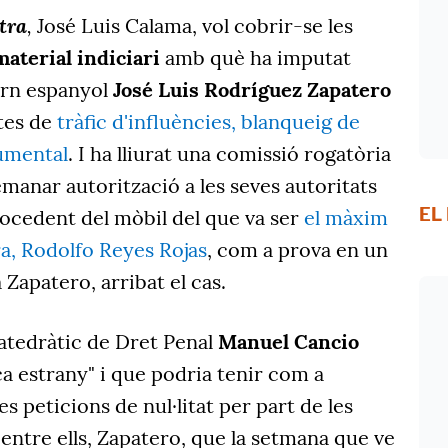
tra
,
José Luis Calama,
vol cobrir-se les
material indiciari
amb què ha imputat
ern espanyol
José Luis Rodríguez Zapatero
tes de
tràfic d'influències, blanqueig de
cumental
. I ha lliurat una comissió rogatòria
manar autorització a les seves autoritats
EL
rocedent del mòbil del que va ser
el màxim
ra, Rodolfo Reyes Rojas
, com a prova en un
 Zapatero, arribat el cas.
atedràtic de Dret Penal
Manuel Cancio
a estrany" i que podria tenir com a
es peticions de nul·litat per part de les
 entre ells, Zapatero, que la setmana que ve