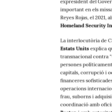
expresident del Gover
important en els missa
Reyes Rojas, el 2021, a
Homeland Security Inv
La interlocutòria de
Estats Units
explica qu
transnacional contra 
persones políticament
capitals, corrupció i 
financeres sofisticade
operacions internacion
frau, suborns i adquis
coordinació amb ofici