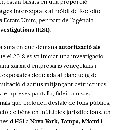
n, estan basats en una proporció
tges interceptats al mòbil de Rodolfo
ls Estats Units, per part de l'agència
estigations (HSI).
 Calama en què demana
autorització als
e el 2018 es va iniciar una investigació
"una xarxa d'empresaris veneçolans i
 exposades dedicada al blanqueig de
ocultació d'actius mitjançant estructures
s, empreses pantalla, fideïcomisos i
als que inclouen desfalc de fons públics,
ició de béns en múltiples jurisdiccions, en
nes d'HSI a
Nova York, Tampa, Miami i