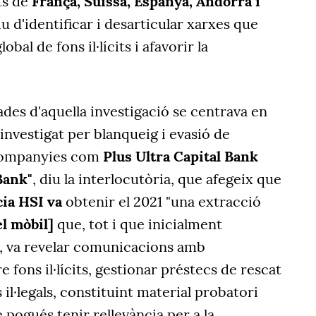
ts de
França, Suïssa, Espanya, Andorra i
iu d'identificar i desarticular xarxes que
lobal de fons il·lícits i afavorir la
vades d'aquella investigació se centrava en
 "investigat per blanqueig i evasió de
 companyies com
Plus Ultra
Capital Bank
Bank"
, diu la interlocutòria, que afegeix que
cia HSI va
obtenir el 2021 "una extracció
el mòbil]
que, tot i que inicialment
, va revelar comunicacions amb
 fons il·lícits, gestionar préstecs de rescat
il·legals, constituint material probatori
pogués tenir rellevància per a la