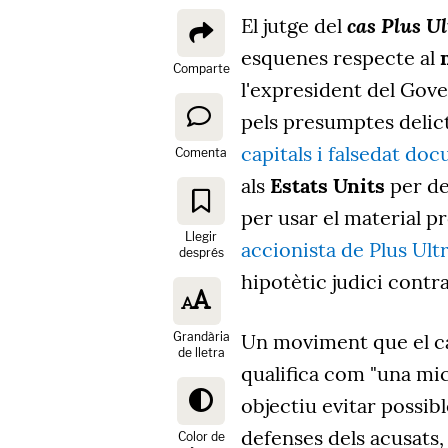
cas Plus Ul
El jutge del
esquenes respecte al
Comparte
l'expresident del Gov
pels presumptes delic
capitals i falsedat do
Comenta
als
Estats Units
per de
per usar el material p
Llegir
accionista de Plus Ult
després
hipotètic judici contra
Grandària
Un moviment que el c
de lletra
qualifica com "una mic
objectiu evitar possibl
defenses dels acusats,
Color de