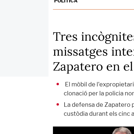
POLÍTICA
Tres incògnite
missatges inte
Zapatero en el 
El mòbil de l'expropietari
clonació per la policia n
La defensa de Zapatero po
custòdia durant els cinc 