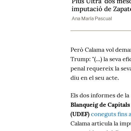
Plus Ultra' dos mes
imputació de Zapat
Ana María Pascual
Però Calama vol dema
Trump: "(...) la seva e
penal requereix la sev
diu en el seu acte.
Els dos informes de la
Blanqueig de Capitals 
(UDEF)
coneguts fins a
Calama articula la im