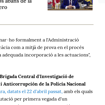
os abans de la
ero
nar-ho formalment a l'Administració
ficàcia com a mitjà de prova en el procés
a adequada incorporació a les actuacions",
Brigada Central d'Investigació de
i Anticorrupción de la Policía Nacional
ra, datats el 22 d'abril passat,
amb els quals
putació per primera vegada d'un