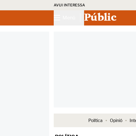
AVUI INTERESSA
Públic
Menú
Política
Opinió
Int