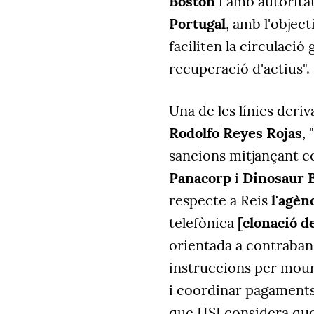
Boston
i amb autorita
Portugal
, amb l'object
faciliten la circulació g
recuperació d'actius".
Una de les línies deri
Rodolfo Reyes Rojas
,
sancions mitjançant
Panacorp
i
Dinosaur 
respecte a Reis
l'agèn
telefònica
[clonació d
orientada a contraban
instruccions per moure
i coordinar pagaments 
que HSI considera que 