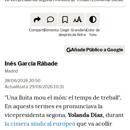
Comparte
Comenta
Llegir
Grandària
Color de
després
de lletra
fons
Añade Público a Google
Inés García Rábade
Madrid
28/06/2026 20:50
Actualitzat a
29/06/2026 10:31
"Una lluita mou el món: el temps de treball".
En aquests termes es pronunciava la
vicepresidenta segona,
Yolanda Díaz
, durant
la cimera sindical europea
que va acollir