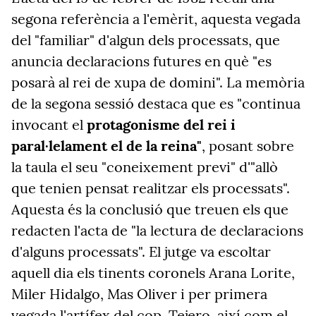
segona referència a l'emèrit, aquesta vegada
del "familiar" d'algun dels processats, que
anuncia declaracions futures en què "es
posarà al rei de xupa de domini". La memòria
de la segona sessió destaca que es "continua
invocant el
protagonisme del rei i
paral·lelament el de la reina"
, posant sobre
la taula el seu "coneixement previ" d'"allò
que tenien pensat realitzar els processats".
Aquesta és la conclusió que treuen els que
redacten l'acta de "la lectura de declaracions
d'alguns processats". El jutge va escoltar
aquell dia els tinents coronels Arana Lorite,
Miler Hidalgo, Mas Oliver i per primera
vegada l'artífex del cop, Tejero, així com el