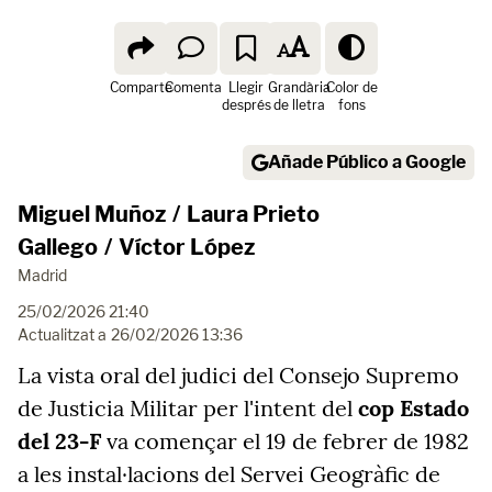
Comparte
Comenta
Llegir
Grandària
Color de
després
de lletra
fons
Añade Público a Google
Miguel Muñoz
/
Laura Prieto
Gallego
/
Víctor López
Madrid
25/02/2026 21:40
Actualitzat a
26/02/2026 13:36
La vista oral del judici del Consejo Supremo
de Justicia Militar per l'intent del
cop Estado
del 23-F
va començar el 19 de febrer de 1982
a les instal·lacions del Servei Geogràfic de