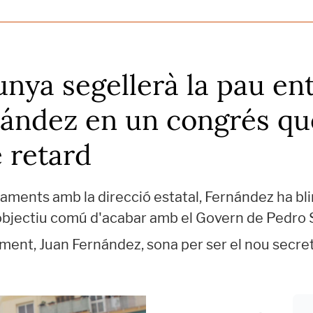
nya segellerà la pau ent
nández en un congrés qu
 retard
ments amb la direcció estatal, Fernández ha blin
l'objectiu comú d'acabar amb el Govern de Pedro
ament, Juan Fernández, sona per ser el nou secret