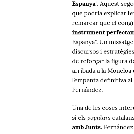
Espanya
". Aquest seg
que podria explicar l’
remarcar que el congré
instrument perfectam
Espanya". Un missatge 
discursos i estratègies 
de reforçar la figura 
arribada a la Moncloa 
l’empenta definitiva al
Fernández.
Una de les coses inter
populars
si els
catalan
amb Junts
. Fernández 