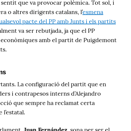
entit que va provocar polèmica. Tot sol, i
a o altres dirigents catalans, l’
esmena
lsevol pacte del PP amb Junts i els partits
alment va ser rebutjada, ja que el PP
 econòmiques amb el partit de Puigdemont
ts.
ms
rtants. La configuració del partit que en
ders i contrapesos interns d’Alejandro
cció que sempre ha reclamat certa
l’estatal.
arlament,
Juan Fernández
, sona per ser el