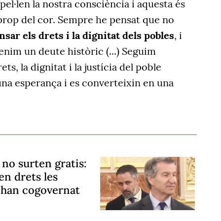
pel·len la nostra consciència i aquesta és
prop del cor. Sempre he pensat que no
sar els drets i la dignitat dels pobles
, i
enim un deute històric (...) Seguim
s, la dignitat i la justícia del poble
una esperança i es converteixin en una
no surten gratis:
en drets les
 han cogovernat