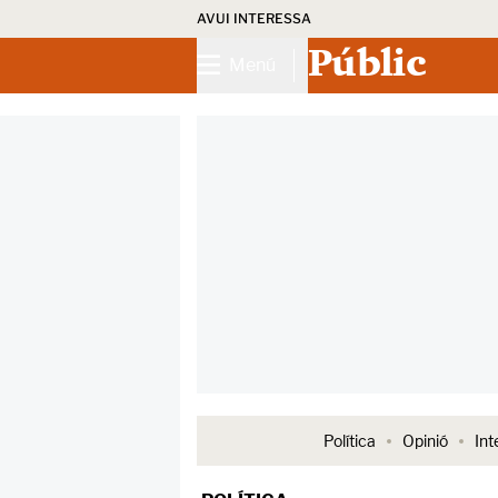
AVUI INTERESSA
Públic
Menú
Política
Opinió
Int