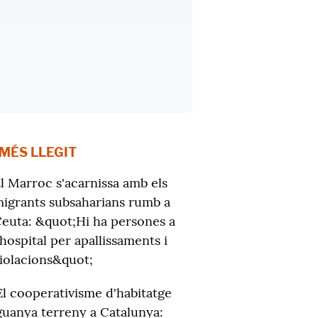
 MÉS LLEGIT
l Marroc s'acarnissa amb els
igrants subsaharians rumb a
euta: &quot;Hi ha persones a
'hospital per apallissaments i
iolacions&quot;
El cooperativisme d'habitatge
guanya terreny a Catalunya: