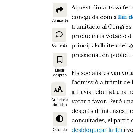
Aquest dimarts va fer u
coneguda com a
llei 
Comparte
tramitació al Congrés.
produeixi la votació d
principals lluites del
Comenta
pressionat en públic i 
Llegir
Els socialistes van vot
després
l'admissió a tràmit de
ja havia rebutjat una n
votar a favor. Però un
Grandària
de lletra
després d'"intenses ne
consultades, el partit
desbloquejar la llei
i v
Color de