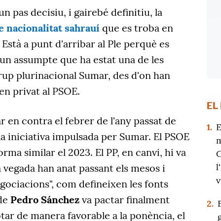
n pas decisiu, i gairebé definitiu, la
de nacionalitat sahrauí
que es troba en
 Està a punt d'arribar al Ple perquè es
'un assumpte que ha estat una de les
 grup plurinacional Sumar, des d'on han
en privat al PSOE.
EL
ar en contra el febrer de l'any passat de
1.
E
 la iniciativa impulsada per Sumar. El PSOE
m
orma similar el 2023. El PP, en canvi, hi va
C
l
a vegada han anat passant els mesos i
v
gociacions", com defineixen les fonts
 de
Pedro Sánchez
va pactar finalment
2.
otar de manera favorable a la ponència, el