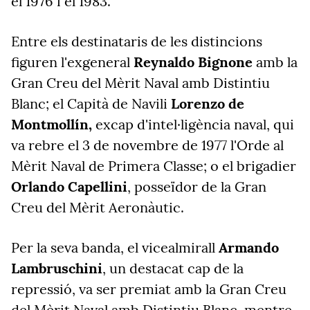
el 1976 i el 1983.
Entre els destinataris de les distincions
figuren l'exgeneral
Reynaldo Bignone
amb la
Gran Creu del Mèrit Naval amb Distintiu
Blanc; el Capità de Navili
Lorenzo de
Montmollín,
excap d'intel·ligència naval, qui
va rebre el 3 de novembre de 1977 l'Orde al
Mèrit Naval de Primera Classe; o el brigadier
Orlando Capellini
, posseïdor de la Gran
Creu del Mèrit Aeronàutic.
Per la seva banda, el vicealmirall
Armando
Lambruschini
, un destacat cap de la
repressió, va ser premiat amb la Gran Creu
del Mèrit Naval amb Distintiu Blanc, mentre