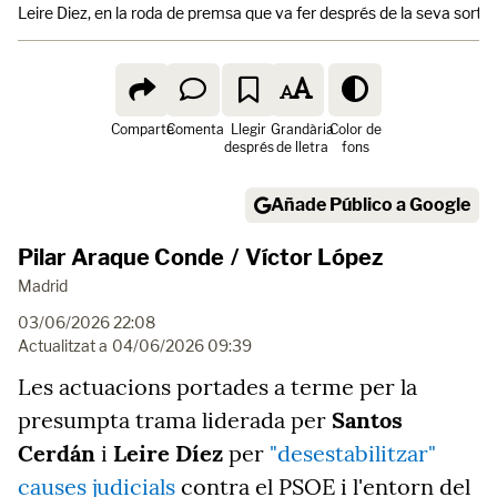
Leire Diez, en la roda de premsa que va fer després de la seva sorti
Comparte
Comenta
Llegir
Grandària
Color de
després
de lletra
fons
Añade Público a Google
Pilar Araque Conde
/
Víctor López
Madrid
03/06/2026 22:08
Actualitzat a
04/06/2026 09:39
Les actuacions portades a terme per la
presumpta trama liderada per
Santos
Cerdán
i
Leire Díez
per
"desestabilitzar"
causes judicials
contra el PSOE i l'entorn del