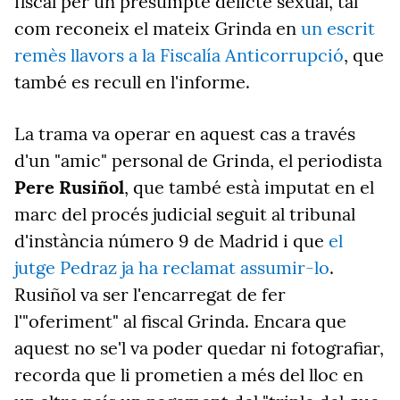
fiscal per un presumpte delicte sexual, tal
com reconeix el mateix Grinda en
un escrit
remès llavors a la Fiscalía Anticorrupció
, que
també es recull en l'informe.
La trama va operar en aquest cas a través
d'un "amic" personal de Grinda, el periodista
Pere Rusiñol
, que també està imputat en el
marc del procés judicial seguit al tribunal
d'instància número 9 de Madrid i que
el
jutge Pedraz ja ha reclamat assumir-lo
.
Rusiñol va ser l'encarregat de fer
l'"oferiment" al fiscal Grinda. Encara que
aquest no se'l va poder quedar ni fotografiar,
recorda que li prometien a més del lloc en