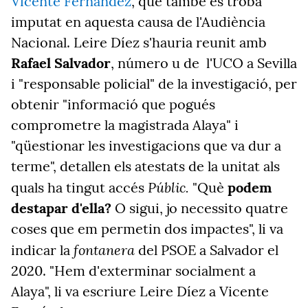
Vicente Fernández
, que també es troba
imputat en aquesta causa de l'Audiència
Nacional. Leire Díez s'hauria reunit amb
Rafael Salvador
, número u de l'UCO a Sevilla
i "responsable policial" de la investigació, per
obtenir "informació que pogués
comprometre la magistrada Alaya" i
"qüestionar les investigacions que va dur a
terme", detallen els atestats de la unitat als
Públic.
quals ha tingut accés
"Què
podem
destapar d'ella?
O sigui, jo necessito quatre
coses que em permetin dos impactes", li va
fontanera
indicar la
del PSOE a Salvador el
2020. "Hem d'exterminar socialment a
Alaya", li va escriure Leire Díez a Vicente