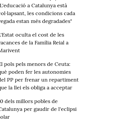
"L'educació a Catalunya està
col·lapsant, les condicions cada
vegada estan més degradades"
L'Estat oculta el cost de les
vacances de la Família Reial a
Marivent
El pols pels menors de Ceuta:
què poden fer les autonomies
del PP per frenar un repartiment
que la llei els obliga a acceptar
10 dels millors pobles de
Catalunya per gaudir de l'eclipsi
solar