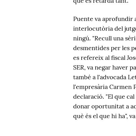
què es retarda tant.
Puente va aprofundir 
interlocutòria del jut
ningú. "Recull una sèr
desmentides per les pe
es refereix al fiscal 
SER, va negar haver pa
també a l'advocada Let
l'empresària Carmen P
declaració. "El que cal
donar oportunitat a a
què és el que hi ha", va