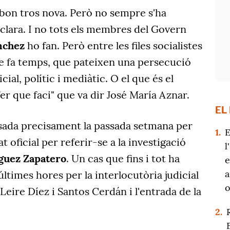
 bon tros nova. Però no sempre s'ha
clara. I no tots els membres del Govern
nchez
ho fan. Però entre les files socialistes
 de fa temps, que pateixen una persecució
cial, polític i mediàtic. O el que és el
er que faci" que va dir José María Aznar.
EL
usada precisament la passada setmana per
1.
E
 oficial per referir-se a la investigació
l
guez Zapatero
. Un cas que fins i tot ha
e
a
últimes hores per la interlocutòria judicial
o
 Leire Díez i Santos Cerdán i l'entrada de la
2.