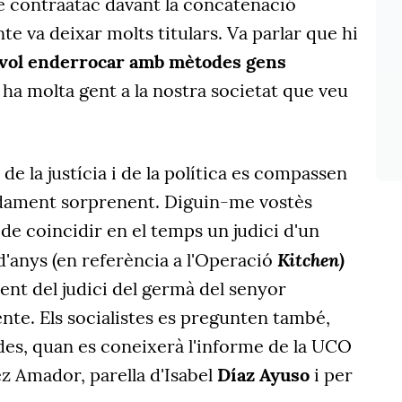
 contraatac davant la concatenació
e va deixar molts titulars. Va parlar que hi
 vol enderrocar amb mètodes gens
 ha molta gent a la nostra societat que veu
e la justícia i de la política es compassen
ament sorprenent. Diguin-me vostès
 de coincidir en el temps un judici d'un
Kitchen)
 d'anys (en referència a l'Operació
nt del judici del germà del senyor
ente. Els socialistes es pregunten també,
des, quan es coneixerà l'informe de la UCO
z Amador, parella d'Isabel
Díaz Ayuso
i per