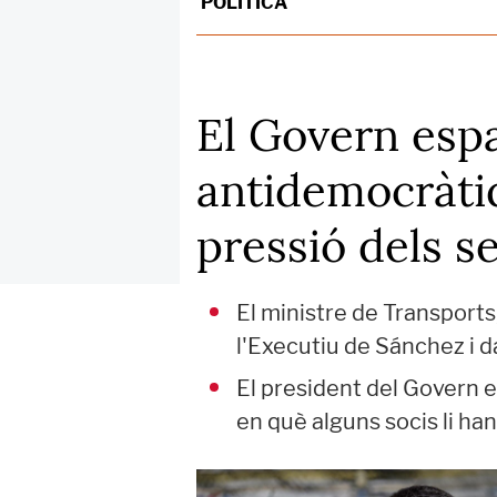
POLÍTICA
El Govern espa
antidemocràti
pressió dels s
El ministre de Transports
l'Executiu de Sánchez i d
El president del Govern 
en què alguns socis li ha