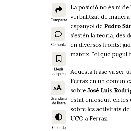
La posició no és ni de
verbalitzat de manera 
Comparte
espanyol de
Pedro Sá
s'estén la teoria, des
en diversos fronts: judi
Comenta
mateix, "el que pugui f
Llegir
Aquesta frase va ser 
després
Ferraz en un comunicat
sobre
José Luis Rodrí
estat enfosquit en les 
Grandària
de lletra
sobre les activitats de
UCO a Ferraz.
Color de