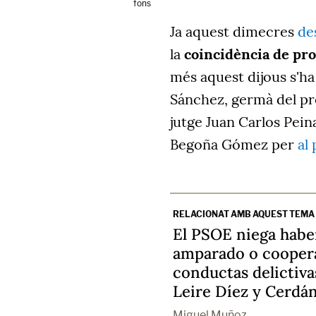
fons
Ja aquest dimecres
de
la
coincidència de pro
més aquest dijous s'ha 
Sánchez, germà del pre
jutge Juan Carlos Pein
Begoña Gómez per
al
RELACIONAT AMB AQUEST TEMA
El PSOE niega habe
amparado o coopera
conductas delictiva
Leire Díez y Cerdá
Miguel Muñoz