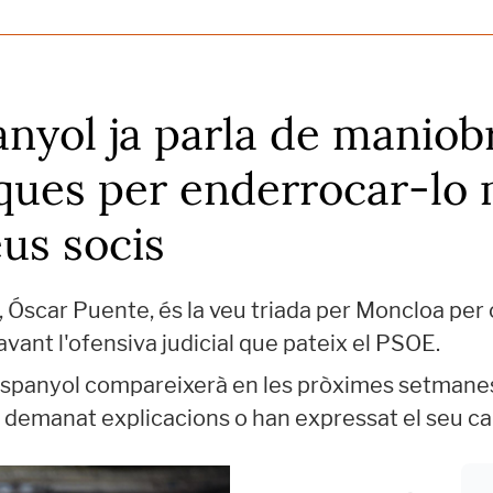
nyol ja parla de maniob
ques per enderrocar-lo m
eus socis
, Óscar Puente, és la veu triada per Moncloa pe
avant l'ofensiva judicial que pateix el PSOE.
espanyol compareixerà en les pròximes setmane
n demanat explicacions o han expressat el seu ca