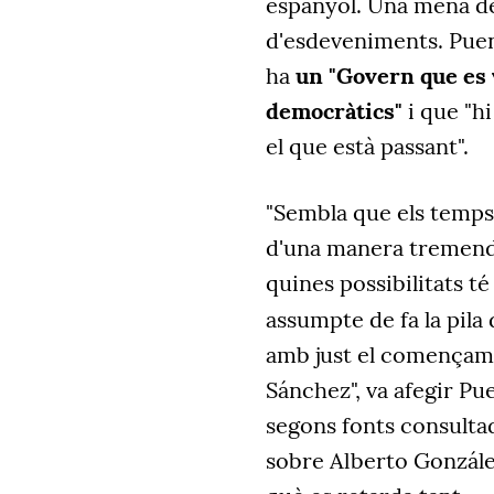
espanyol. Una mena de
d'esdeveniments. Puent
ha
un "Govern que es
democràtics"
i que "hi
el que està passant".
"Sembla que els temps d
d'una manera tremend
quines possibilitats té
assumpte de fa la pila
amb just el començame
Sánchez", va afegir Pu
segons fonts consulta
sobre Alberto Gonzále