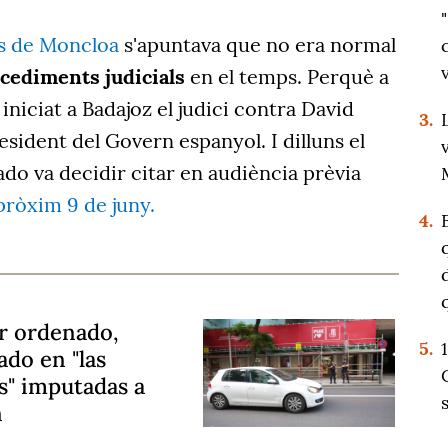
s de Moncloa
s'apuntava que no era normal
cediments judicials
en el temps. Perquè a
iniciat a Badajoz el judici contra David
3.
sident del Govern espanyol. I dilluns el
ado va decidir citar en audiència prèvia
 pròxim 9 de juny.
4.
r ordenado,
5.
do en "las
s" imputadas a
n