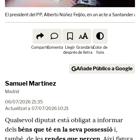
El president del PP, Alberto Núñez Feijóo, en un acte a Santander aqu
Comparte
Comenta
Llegir
Grandària
Color de
després
de lletra
fons
Añade Público a Google
Samuel Martínez
Madrid
06/07/2026 21:35
Actualitzat a
07/07/2026 10:21
Qualsevol diputat està obligat a informar
dels
béns que té en la seva possessió
i,
també, de les
rendes que percep
. Així figura