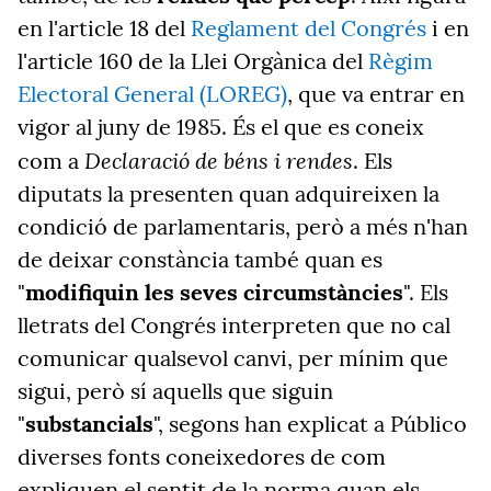
en l'article 18 del
Reglament del Congrés
i en
l'article 160 de la Llei Orgànica del
Règim
Electoral General (LOREG)
, que va entrar en
vigor al juny de 1985. És el que es coneix
Declaració de béns i rendes
com a
. Els
diputats la presenten quan adquireixen la
condició de parlamentaris, però a més n'han
de deixar constància també quan es
"
modifiquin les seves circumstàncies
". Els
lletrats del Congrés interpreten que no cal
comunicar qualsevol canvi, per mínim que
sigui, però sí aquells que siguin
"
substancials
", segons han explicat a Público
diverses fonts coneixedores de com
expliquen el sentit de la norma quan els