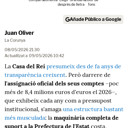
després
de lletra
fons
Añade Público a Google
Juan Oliver
La Corunya
08/05/2026 21:30
Actualitzat a
09/05/2026 10:42
La
Casa del Rei
presumeix des de fa anys de
transparència creixent
. Però darrere de
l'assignació oficial dels seus comptes
–poc
més de 8,4 milions euros d'euros el 2026–,
que exhibeix cada any com a pressupost
institucional, s'amaga
una estructura bastant
més musculada
: la
maquinària completa de
suport a la Prefectura de l'Estat
costa,