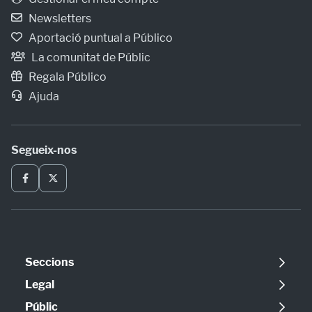
Newsletters
Aportació puntual a Público
La comunitat de Públic
Regala Público
Ajuda
Segueix-nos
Seccions
Política
Legal
Opinió
Avís legal
Públic