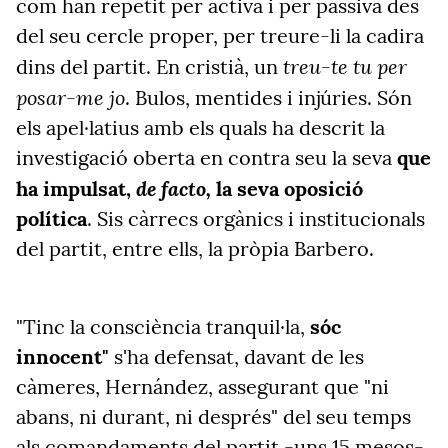
com han repetit per activa i per passiva des
del seu cercle proper, per treure-li la cadira
treu-te tu per
dins del partit. En cristià, un
posar-me jo
. Bulos, mentides i injúries. Són
els apel·latius amb els quals ha descrit la
investigació oberta en contra seu la seva
que
de facto,
ha impulsat,
la seva
oposició
política
. Sis càrrecs orgànics i institucionals
del partit, entre ells, la pròpia
Barbero.
"Tinc la consciència tranquil·la,
sóc
innocent"
s'ha defensat, davant de les
càmeres, Hernández, assegurant que "ni
abans, ni durant, ni després" del seu temps
als comandaments del partit -uns 15 mesos-