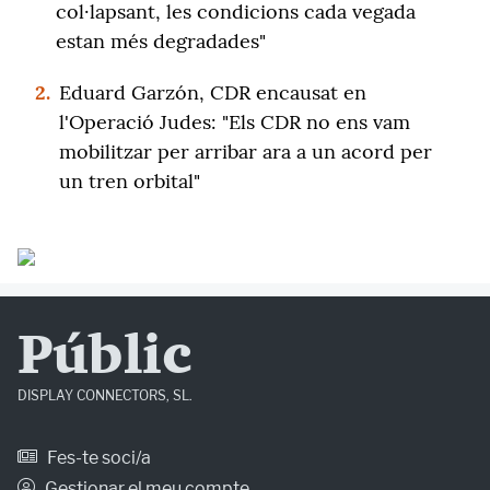
col·lapsant, les condicions cada vegada
estan més degradades"
2.
Eduard Garzón, CDR encausat en
l'Operació Judes: "Els CDR no ens vam
mobilitzar per arribar ara a un acord per
un tren orbital"
Públic
DISPLAY CONNECTORS, SL.
Fes-te soci/a
Gestionar el meu compte