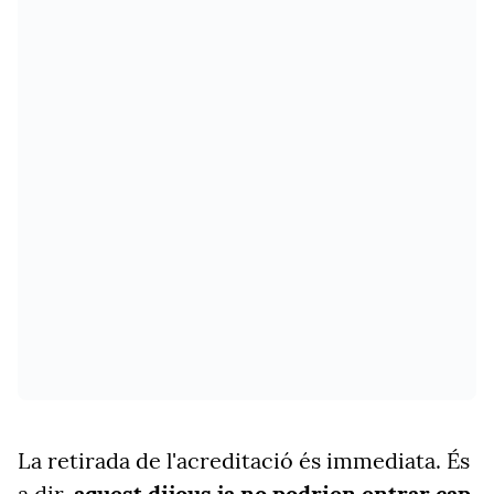
La retirada de l'acreditació és immediata. És
a dir,
aquest dijous ja no podrien entrar cap