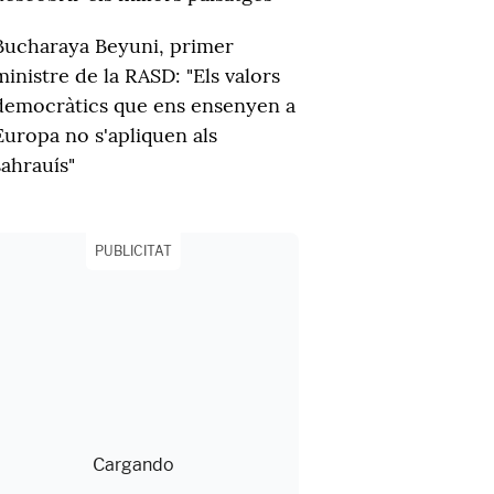
Bucharaya Beyuni, primer
ministre de la RASD: "Els valors
democràtics que ens ensenyen a
Europa no s'apliquen als
sahrauís"
PUBLICITAT