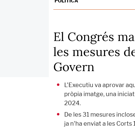
POLÍTICA
El Congrés ma
les mesures de
Govern
L'Executiu va aprovar aque
pròpia imatge, una inici
2024.
De les 31 mesures inclos
ja n'ha enviat a les Corts