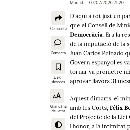
Madrid
-
07/07/2026 21:20
-
D'aquí a tot just un p
que el Consell de Min
Comparte
Democràcia
. Era la r
de la imputació de la 
Juan Carlos Peinado que
Comenta
Govern espanyol es va 
tornar va prometre im
Llegir
aprovar llavors 31 mes
després
Aquest dimarts, el min
amb les Corts,
Félix B
Grandària
de lletra
del Projecte de la Llei
l'honor, a la intimitat 