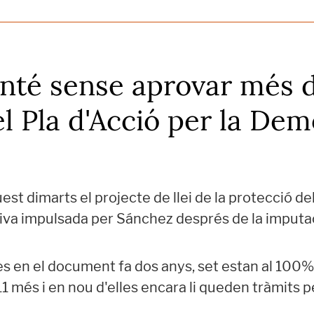
nté sense aprovar més d
l Pla d'Acció per la Dem
st dimarts el projecte de llei de la protecció dels
ativa impulsada per Sánchez després de la impu
es en el document fa dos anys, set estan al 100%
 11 més i en nou d'elles encara li queden tràmits 