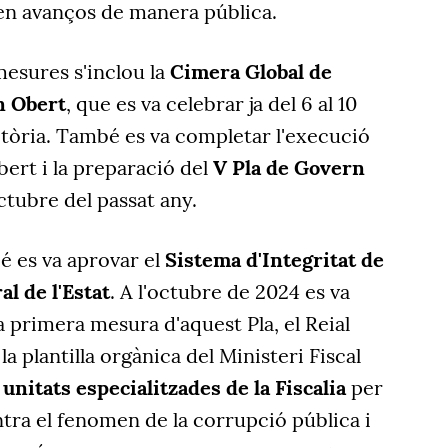
en avanços de manera pública.
mesures s'inclou la
Cimera Global de
rn Obert
, que es va celebrar ja del 6 al 10
itòria. També es va completar l'execució
bert i la preparació del
V Pla de Govern
octubre del passat any.
é es va aprovar el
Sistema d'Integritat de
l de l'Estat
.
A l'octubre de 2024 es va
la primera mesura d'aquest Pla, e
l Reial
a plantilla orgànica del Ministeri Fiscal
unitats especialitzades de la Fiscalia
per
ontra el fenomen de la corrupció pública i