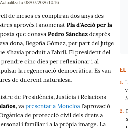
Actualitzat a
08/07/2026 10:16
arell de mesos es compliran dos anys des
istres aprovés l'anomenat
Pla d'Acció per la
esposta que donava
Pedro Sánchez
després
seva dona, Begoña Gómez, per part del jutge
 s'havia produït a l'abril. El president del
prendre cinc dies per reflexionar i al
EL
pulsar la regeneració democràtica. Es van
ures de diferent naturalesa.
1.
L
v
istre de Presidència, Justícia i Relacions
M
olaños,
va
presentar a Moncloa
l'aprovació
2.
 Orgànica de protecció civil dels drets a
personal i familiar i a la pròpia imatge. La