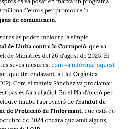
esprés es va posar en marxa un programa
0 milions d'euros per promoure la
tjans de comunicació.
sures es poden incloure la simple
tal de Lluita contra la Corrupció,
que va
ll de
Ministres
del 26 d'agost de 2025. El
 les seves mesures,
com va informar aquest
art que tiri endavant la Llei Orgànica
(LOIP). Com el mateix Sánchez va proclamar
t pas es farà al juliol. En el Pla d'Acció per
ncloure també l'aprovació
de l'E
statut de
nt de Protecció de l'Informant
, que està en
'octubre de 2024 encara que amb alguns