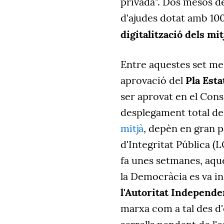
privada". Dos mesos d
d'ajudes dotat amb 10
digitalització dels mi
Entre aquestes set me
aprovació del
Pla Esta
ser
aprovat en el
Conse
desplegament total de
mitjà
, depèn en gran p
d'Integritat Pública 
fa unes setmanes, aques
la Democràcia es va i
l'Autoritat Independe
marxa com a tal des d