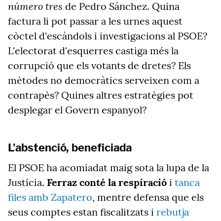
número tres
de Pedro Sánchez. Quina
factura li pot passar a les urnes aquest
còctel d'escàndols i investigacions al PSOE?
L'electorat d'esquerres castiga més la
corrupció que els votants de dretes? Els
mètodes no democràtics serveixen com a
contrapès? Quines altres estratègies pot
desplegar el Govern espanyol?
L'abstenció, beneficiada
El PSOE ha acomiadat maig sota la lupa de la
Justícia.
Ferraz conté la respiració
i
tanca
files amb Zapatero
, mentre defensa que els
seus comptes estan fiscalitzats i
rebutja