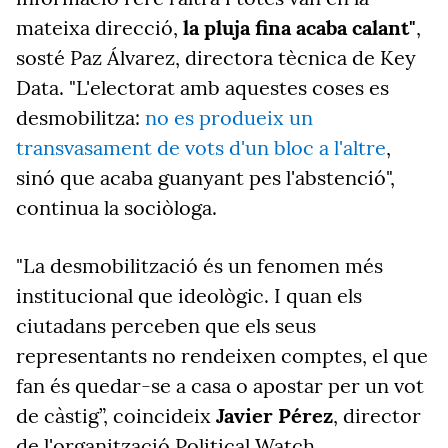
mateixa direcció,
la pluja fina acaba calant"
,
sosté Paz Álvarez, directora tècnica de Key
Data. "L'electorat amb aquestes coses es
desmobilitza:
no es produeix un
transvasament de vots d'un bloc a l'altre
,
sinó que acaba guanyant pes l'abstenció",
continua la sociòloga.
"La desmobilització és un fenomen més
institucional que ideològic. I quan els
ciutadans perceben que els seus
representants no rendeixen comptes, el que
fan és quedar-se a casa o apostar per un vot
de càstig”, coincideix
Javier Pérez
, director
de l'organització Political Watch.