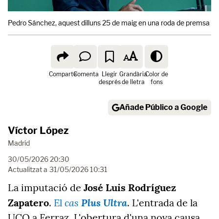
Pedro Sánchez, aquest dilluns 25 de maig en una roda de premsa a 
Comparte
Comenta
Llegir
Grandària
Color de
després
de lletra
fons
Añade Público a Google
Víctor López
Madrid
30/05/2026 20:30
Actualitzat a
31/05/2026 10:31
La imputació de
José Luis Rodríguez
cas
Plus Ultra
Zapatero
.
El
. L'entrada de la
UCO a Ferraz. L'obertura d'una nova causa