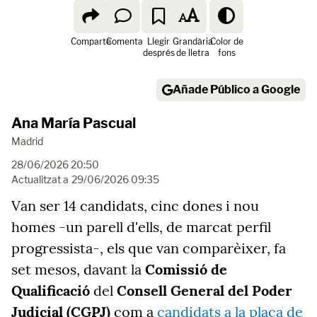
Comparte
Comenta
Llegir
Grandària
Color de
després
de lletra
fons
Añade Público a Google
Ana María Pascual
Madrid
28/06/2026 20:50
Actualitzat a
29/06/2026 09:35
Van ser 14 candidats, cinc dones i nou
homes -un parell d'ells, de marcat perfil
progressista-, els que van comparèixer, fa
set mesos, davant la
Comissió de
Qualificació
del
Consell General del Poder
Judicial (CGPJ)
com a
candidats a la plaça de