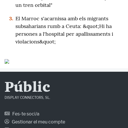
un tren orbital"
3.
El Marroc s'acarnissa amb els migrants
subsaharians rumb a Ceuta: &quot;Hi ha
persones a l'hospital per apallissaments i
violacions&quot;
Públic
DISPLAY CONNECTORS, SL.
Fes-te soci/a
Gestionar el meu compte