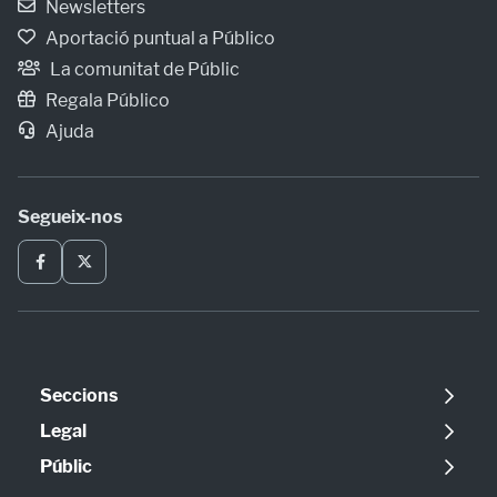
Newsletters
Aportació puntual a Público
La comunitat de Públic
Regala Público
Ajuda
Segueix-nos
Seccions
Política
Legal
Opinió
Avís legal
Públic
Internacional
Política de cookies