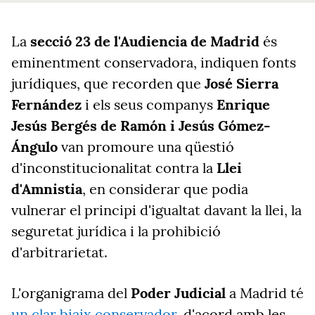
La
secció 23 de l'Audiencia de Madrid
és
eminentment conservadora, indiquen fonts
jurídiques, que recorden que
José Sierra
Fernández
i els seus companys
Enrique
Jesús Bergés de Ramón i Jesús Gómez-
Ángulo
van promoure una qüestió
d'inconstitucionalitat contra la
Llei
d'Amnistia
, en considerar que podia
vulnerar el principi d'igualtat davant la llei, la
seguretat jurídica i la prohibició
d'arbitrarietat.
L'organigrama del
Poder Judicial
a Madrid té
un clar biaix conservador
, d'acord amb les