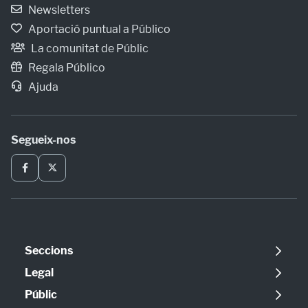
Newsletters
Aportació puntual a Público
La comunitat de Públic
Regala Público
Ajuda
Segueix-nos
Seccions
Política
Legal
Opinió
Avís legal
Públic
Internacional