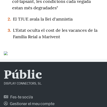
col·lapsant, les condicions cada vegada
estan més degradades"
2.
El TJUE avala la llei d'amnistia
3.
L'Estat oculta el cost de les vacances de la
Família Reial a Marivent
Públic
DISPLAY CONNECTORS, SL.
Fes-te soci/a
Gestionar el meu compte