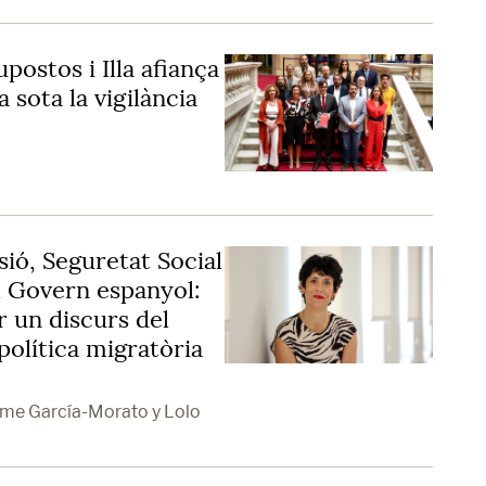
postos i Illa afiança
ra sota la vigilància
sió, Seguretat Social
l Govern espanyol:
r un discurs del
política migratòria
aime García-Morato y Lolo