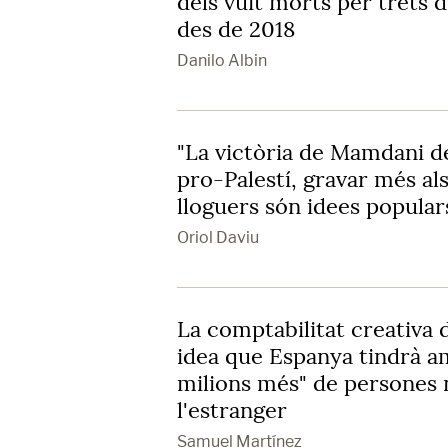
dels vuit morts per trets 
des de 2018
Danilo Albin
"La victòria de Mamdani d
pro-Palestí, gravar més als
lloguers són idees popular
Oriol Daviu
La comptabilitat creativa d
idea que Espanya tindrà a
milions més" de persones 
l'estranger
Samuel Martínez