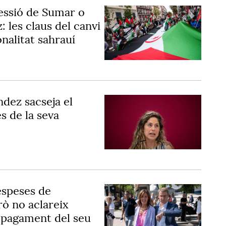
ressió de Sumar o
: les claus del canvi
onalitat sahrauí
dez sacseja el
 de la seva
espeses de
rò no aclareix
al pagament del seu