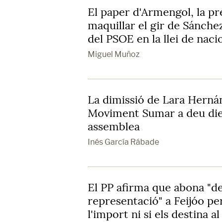
El paper d'Armengol, la p
maquillar el gir de Sánchez
del PSOE en la llei de naci
Miguel Muñoz
La dimissió de Lara Hernán
Moviment Sumar a deu dies
assemblea
Inés García Rábade
El PP afirma que abona "d
representació" a Feijóo pe
l'import ni si els destina 