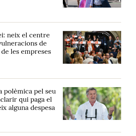
ei: neix el centre
 vulneracions de
 de les empreses
a polèmica pel seu
clarir qui paga el
meix alguna despesa