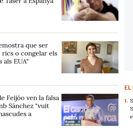
de Tàser a Espanya
emostra que ser
 rics o congelar els
s als EUA"
EL
e Feijóo ven la falsa
1.
S
mb Sánchez "vuit
S
nascudes a
e