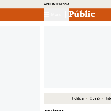
AVUI INTERESSA
Públic
Menú
Política
Opinió
Int