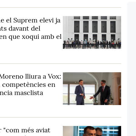
e el Suprem elevi ja
nts davant del
ten que xoqui amb el
 Moreno lliura a Vox:
 i competències en
ència masclista
ar "com més aviat