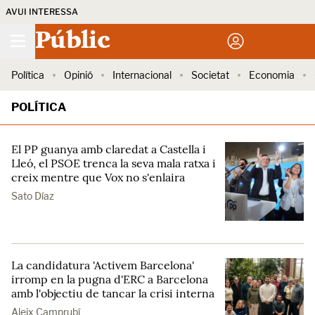
AVUI INTERESSA
Públic
Política
Opinió
Internacional
Societat
Economia
POLÍTICA
El PP guanya amb claredat a Castella i
Lleó, el PSOE trenca la seva mala ratxa i
creix mentre que Vox no s'enlaira
Sato Díaz
La candidatura 'Activem Barcelona'
irromp en la pugna d'ERC a Barcelona
amb l'objectiu de tancar la crisi interna
Aleix Camprubí