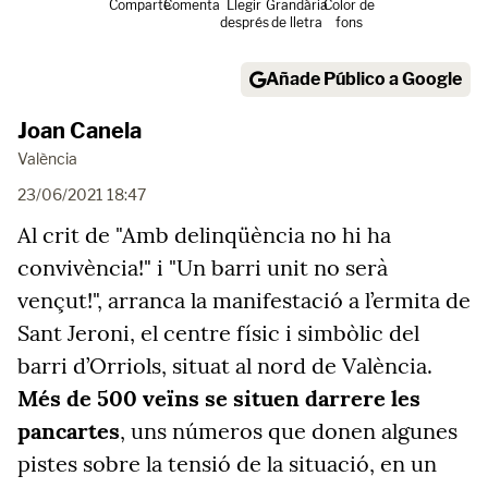
Comparte
Comenta
Llegir
Grandària
Color de
després
de lletra
fons
Añade Público a Google
Joan Canela
València
23/06/2021 18:47
Al crit de "Amb delinqüència no hi ha
convivència!" i "Un barri unit no serà
vençut!", arranca la manifestació a l’ermita de
Sant Jeroni, el centre físic i simbòlic del
barri d’Orriols, situat al nord de València.
Més de 500 veïns se situen darrere les
pancartes
, uns números que donen algunes
pistes sobre la tensió de la situació, en un