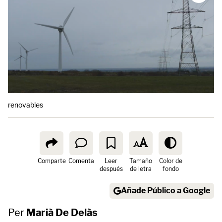
renovables
Comparte
Comenta
Leer
Tamaño
Color de
después
de letra
fondo
Añade Público a Google
Per
Marià De Delàs