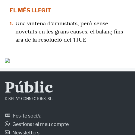
EL MÉS LLEGIT
1.
Una vintena d'amnistiats, però sense
novetats en les grans causes: el balanç fins
ara de la resolució del TJUE
Públic
DISPLAY CONNECTORS, SL.
Fes-te soci/a
Gestionar el meu compte
Newsletters