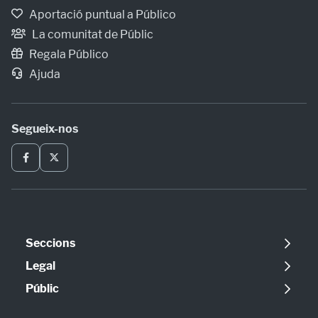
Aportació puntual a Público
La comunitat de Públic
Regala Público
Ajuda
Segueix-nos
Seccions
Política
Legal
Opinió
Avís legal
Públic
Internacional
Política de cookies
Qui som