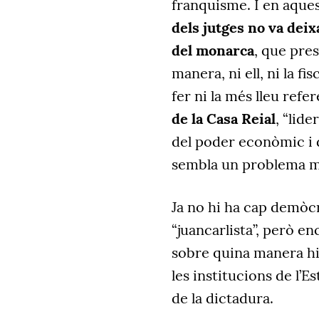
franquisme. I en aque
dels jutges no va dei
del monarca
, que pres
manera, ni ell, ni la fis
fer ni la més lleu refer
de la Casa Reial
, “lid
del poder econòmic i d
sembla un problema me
Ja no hi ha cap demòcr
“juancarlista”, però e
sobre quina manera hi
les institucions de l’E
de la dictadura.