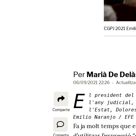
CGPJ 2021 Emili
Per
Marià De Delà
06/09/2021 22:26
-
Actualitza
E
l president del
l'any judicial,
l'Estat, Dolore
Comparte
Emilio Naranjo / EFE
Fa ja molt temps que e
d’utilitzar l’expressió 
Comenta