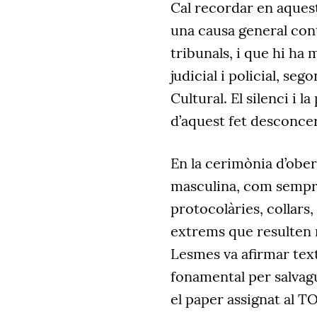
Cal recordar en aquest
una causa general cont
tribunals, i que hi ha
judicial i policial, s
Cultural. El silenci i 
d’aquest fet desconcer
En la cerimònia d’ober
masculina, com sempr
protocolàries, collars,
extrems que resulten r
Lesmes va afirmar tex
fonamental per salvagu
el paper assignat al T