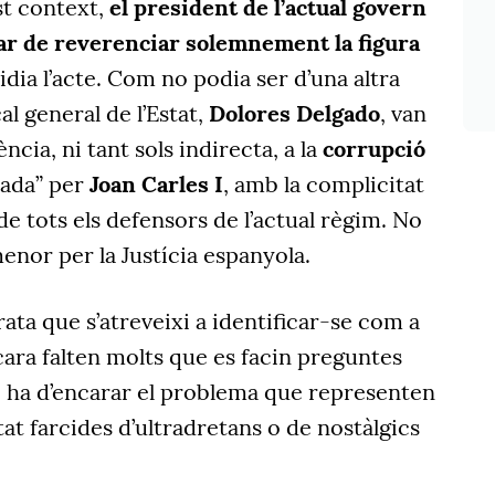
st context,
el president de l’actual govern
xar de reverenciar solemnement la figura
idia l’acte. Com no podia ser d’una altra
cal general de l’Estat,
Dolores Delgado
, van
ència, ni tant sols indirecta, a la
corrupció
erada” per
Joan Carles I
, amb la complicitat
e tots els defensors de l’actual règim. No
nor per la Justícia espanyola.
ata que s’atreveixi a identificar-se com a
ncara falten molts que es facin preguntes
 ha d’encarar el problema que representen
stat farcides d’ultradretans o de nostàlgics