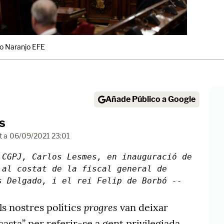
o Naranjo EFE
Añade Público a Google
s
t a
06/09/2021 23:01
 CGPJ, Carlos Lesmes, en inauguració de
 al costat de la fiscal general de
s Delgado, i el rei Felip de Borbó --
progres
ls nostres polítics
van deixar
“casta” per referir-se a gent privilegiada