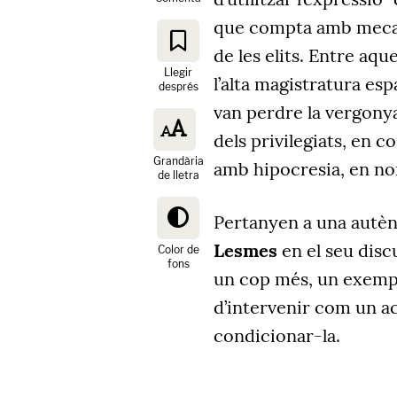
que compta amb mecan
de les elits. Entre aq
Llegir
l’alta magistratura es
després
van perdre la vergony
dels privilegiats, en c
Grandària
amb hipocresia, en nom
de lletra
Pertanyen a una autèn
Lesmes
en el seu discu
Color de
fons
un cop més, un exemple
d’intervenir com un ac
condicionar-la.