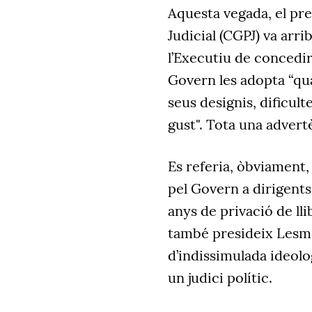
Aquesta vegada, el pre
Judicial (CGPJ) va arri
l’Executiu de concedir
Govern les adopta “qua
seus designis, dificult
gust". Tota una advert
Es referia, òbviament, 
pel Govern a dirigent
anys de privació de ll
també presideix Lesme
d’indissimulada ideolo
un judici polític.