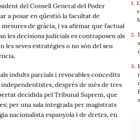
1.
L
sident del Consell General del Poder
v
bar a posar en qüestió la facultat de
M
 mesures de gràcia, i va afirmar que l’actual
2.
n les decisions judicials es contraposen als
en les seves estratègies o no són del seu
ència.
3.
als indults parcials i revocables concedits
s independentistes, després de més de tres
ibertat decidida pel Tribunal Suprem, que
s; per una sala integrada per magistrats
gia nacionalista espanyola i de dretes, en