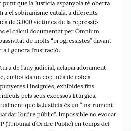
 punt que la Justícia espanyola té oberta
ra el sobiranisme català, a diferents
 més de 3.000 víctimes de la repressió
egons el càlcul documentat per Òmnium
la passivitat de molts “progressistes” davant
ta i genera frustració.
tura de l’any judicial, aclaparadorament
e, embotida un cop més de robes
 punyetes i insígnies, exhibides fins
idículs pels seus excessos litúrgics,
tualment que la Justícia és un “instrument
ardar l’ordre públic”. Impossible no evocar
OP (Tribunal d’Ordre Públic) en temps del