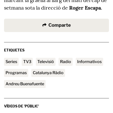
marcant la graella al llarg del matí del cap de
setmana sota la direcció de
Roger Escapa
.
Comparte
ETIQUETES
series
TV3
televisió
radio
Informativos
Programas
Catalunya Ràdio
Andreu Buenafuente
VÍDEOS DE 'PÚBLIC'