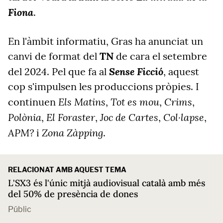
Fiona
.
En l'àmbit informatiu, Gras ha anunciat un
canvi de format del
TN
de cara el setembre
Sense Ficció
del 2024. Pel que fa al
, aquest
cop s'impulsen les produccions pròpies. I
Els Matins
Tot es mou
Crims
continuen
,
,
,
Polònia
El Foraster
Joc de Cartes
Col·lapse
,
,
,
,
APM?
Zona Zàpping
i
.
RELACIONAT AMB AQUEST TEMA
L'SX3 és l'únic mitjà audiovisual català amb més
del 50% de presència de dones
Públic