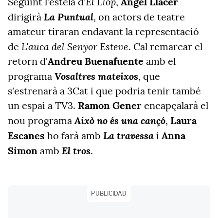
El Llop
Seguint l'estela d'
,
Àngel Llàcer
La Puntual
dirigirà
, on actors de teatre
amateur tiraran endavant la representació
L'auca del Senyor Esteve
de
. Cal remarcar el
retorn d'
Andreu Buenafuente
amb el
Vosaltres mateixos
programa
, que
s'estrenarà a 3Cat i que podria tenir també
un espai a TV3.
Ramon Gener
encapçalarà el
Això no és una cançó
nou programa
,
Laura
La travessa
Escanes
ho farà amb
i
Anna
El tros
Simon
amb
.
PUBLICIDAD