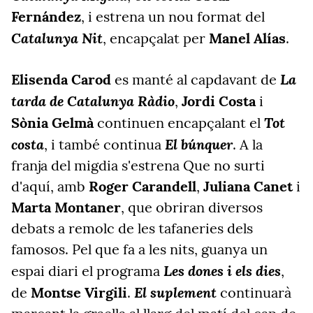
Fernández
, i estrena un nou format del
Catalunya Nit
, encapçalat per
Manel Alías
.
La
Elisenda Carod
es manté al capdavant de
tarda de Catalunya Ràdio
,
Jordi Costa
i
Tot
Sònia Gelmà
continuen encapçalant el
costa
El búnquer
, i també continua
. A la
franja del migdia s'estrena Que no surti
d'aquí, amb
Roger Carandell
,
Juliana Canet
i
Marta Montaner
, que obriran diversos
debats a remolc de les tafaneries dels
famosos. Pel que fa a les nits, guanya un
Les dones i els dies
espai diari el programa
,
El suplement
de
Montse Virgili
.
continuarà