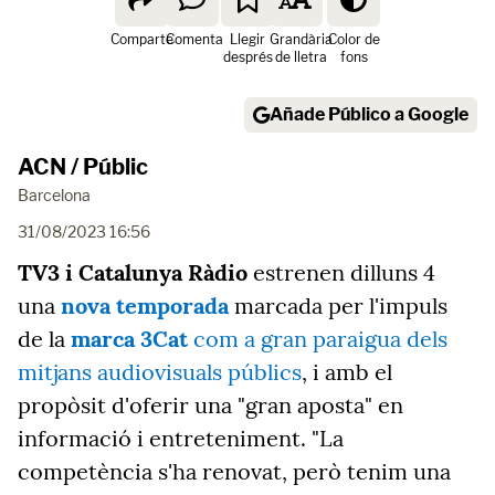
Comparte
Comenta
Llegir
Grandària
Color de
després
de lletra
fons
Añade Público a Google
ACN / Públic
Barcelona
31/08/2023 16:56
TV3 i Catalunya Ràdio
estrenen dilluns 4
una
nova temporada
marcada per l'impuls
de la
marca 3Cat
com a gran paraigua dels
mitjans audiovisuals públics
, i amb el
propòsit d'oferir una "gran aposta" en
informació i entreteniment. "La
competència s'ha renovat, però tenim una