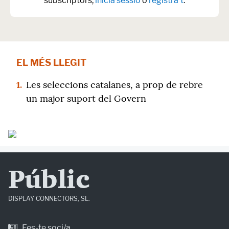
subscriptors,
inicia sessió
o
registra't
.
EL MÉS LLEGIT
1.
Les seleccions catalanes, a prop de rebre
un major suport del Govern
Públic
DISPLAY CONNECTORS, SL.
Fes-te soci/a