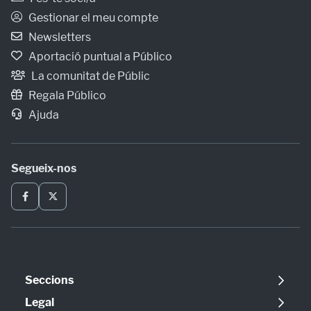
Gestionar el meu compte
Newsletters
Aportació puntual a Público
La comunitat de Públic
Regala Público
Ajuda
Segueix-nos
Seccions
Política
Legal