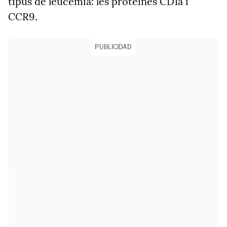
tipus de leucèmia: les proteïnes CD1a i
CCR9.
PUBLICIDAD